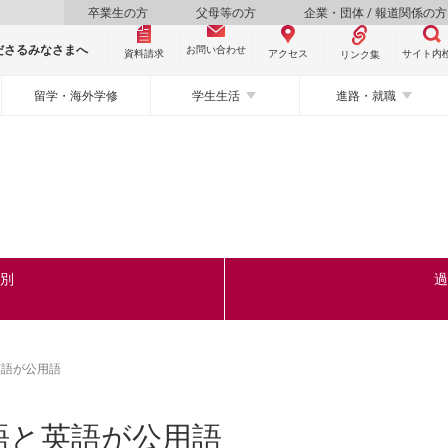
卒業生の方
父母等の方
企業・団体 / 報道関係の方
ださるみなさまへ
お問い合わせ
資料請求
サイト内
アクセス
リンク集
留学・海外学修
学生生活
進路・就職
ク別
過
英語が公用語
語と英語が公用語