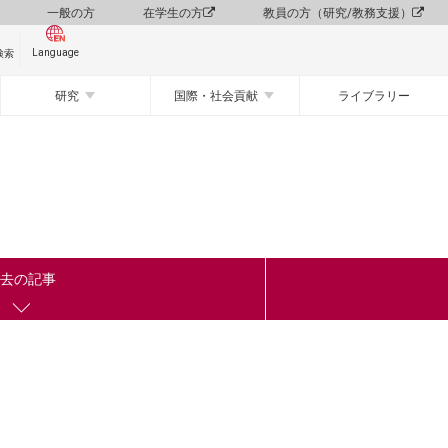
一般の方
在学生の方
教員の方（研究/教務支援）
Language
検索
研究
国際・社会貢献
ライブラリー
去の記事