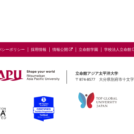
バシーポリシー
採用情報
情報公開
立命館学園
学校法人立命館
立命館アジア太平洋大学
〒874-8577 大分県別府市十文字