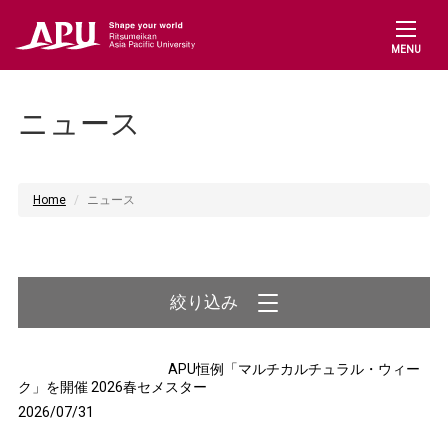
MENU
在学生の方
教員の方（研究/教務支援）
ニュース
Home
ニュース
Connect with us
APU恒例「マルチカルチュラル・ウィー
ク」を開催 2026春セメスター
2026/07/31