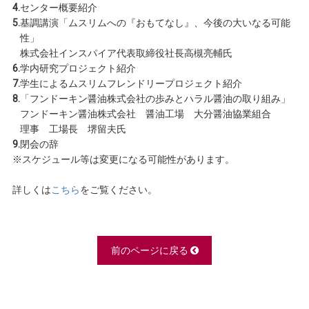
4.
センター概要紹介
5.
基調講演「ムスリムへの『おもてなし』、今後の大いなる可能
性」
株式会社インスパイア代表取締役社長高槻亮輔氏
6.
学内研究プロジェクト紹介
7.
学生によるムスリムフレンドリープロジェクト紹介
8.
「フンドーキン醤油株式会社の歩みとハラル醤油の取り組み」
フンドーキン醤油株式会社 醤油工場 大分醤油協業組合
理事 工場長 堺留夫氏
9.
閉会の辞
※スケジュール等は変更になる可能性があります。
詳しくは
こちら
をご覧ください。
前のページに戻る