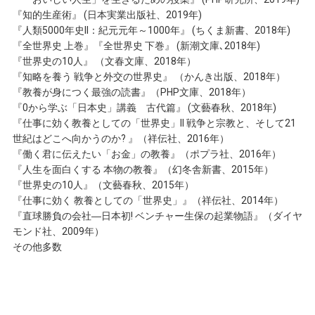
『知的生産術』 (日本実業出版社、2019年)
『人類5000年史II：紀元元年～1000年』 (ちくま新書、2018年)
『全世界史 上巻』『全世界史 下巻』 (新潮文庫､2018年)
『世界史の10人』 （文春文庫、2018年）
『知略を養う 戦争と外交の世界史』 （かんき出版、2018年）
『教養が身につく最強の読書』（PHP文庫、2018年）
『0から学ぶ「日本史」講義 古代篇』 (文藝春秋、2018年)
『仕事に効く教養としての「世界史」II 戦争と宗教と、そして21
世紀はどこへ向かうのか? 』（祥伝社、2016年）
『働く君に伝えたい「お金」の教養』（ポプラ社、2016年）
『人生を面白くする 本物の教養』（幻冬舎新書、2015年）
『世界史の10人』（文藝春秋、2015年）
『仕事に効く 教養としての「世界史」』（祥伝社、2014年）
『直球勝負の会社―日本初! ベンチャー生保の起業物語』（ダイヤ
モンド社、2009年）
その他多数