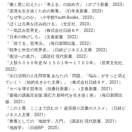
『働く君に伝えたい「考える」の始め方』（ポプラ新書、2023）
『逆境を生き抜くための教養』（幻冬舎新書、2023）
『なぜ学ぶのか』（小学館Youth Books、2023）
『ぼくは古典を読み続ける』（光文社、2023）
『一気読み世界史』（株式会社日経ＢＰ、2022）
『日本の伸びしろ』（文春新書、2022）
『「捨てる」思考法』（毎日新聞出版、2022）
『戦争と外交の世界史』（日経ビジネス人文庫、2022）
『復活への底力』（講談社 現代新書、2022）
『人類５０００年史 Ⅳ １５０１年〜１７００年』（世界文化社、
2022）
『出口治明の人生問答集 あなたの「問題」「悩み」がすっと消え
ていく！ （知的生きかた文庫）』（株式会社日経ＢＰ、2021）
『カベを壊す思考法 （扶桑社新書）』（文春新書、2021）
『最後の講義完全版 適応力 新時代を生き抜く術』（毎日新聞出
版、2021）
『この１冊、ここまで読むか！ 超深掘り読書のススメ』（日経ビ
ジネス人文庫、2021）
『教養としての「地政学」入門』（講談社 現代新書、2021）
『地政学』（日経BP、2020）