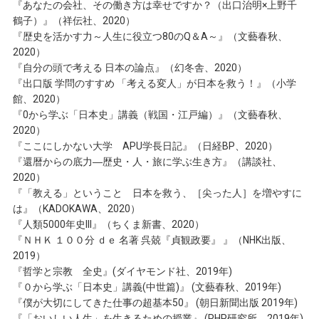
『あなたの会社、その働き方は幸せですか？（出口治明×上野千
鶴子）』（祥伝社、2020）
『歴史を活かす力～人生に役立つ80のQ＆A～』（文藝春秋、
2020）
『自分の頭で考える 日本の論点』（幻冬舎、2020）
『出口版 学問のすすめ 「考える変人」が日本を救う！』（小学
館、2020）
『0から学ぶ「日本史」講義（戦国・江戸編）』（文藝春秋、
2020）
『ここにしかない大学 APU学長日記』（日経BP、2020）
『還暦からの底力―歴史・人・旅に学ぶ生き方』（講談社、
2020）
『「教える」ということ 日本を救う、［尖った人］を増やすに
は』（KADOKAWA、2020）
『人類5000年史III』（ちくま新書、2020）
『ＮＨＫ １００分 ｄｅ 名著 呉兢『貞観政要』 』（NHK出版、
2019）
『哲学と宗教 全史』(ダイヤモンド社、2019年)
『０から学ぶ「日本史」講義(中世篇)』 (文藝春秋、2019年)
『僕が大切にしてきた仕事の超基本50』 (朝日新聞出版 2019年)
『「おいしい人生」を生きるための授業』 (PHP研究所、2019年)