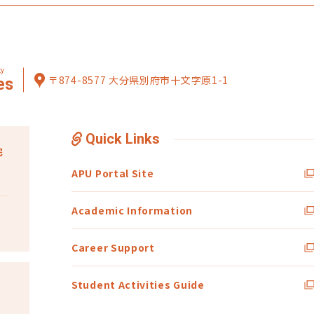
ty
〒874-8577 大分県別府市十文字原1-1
es
Quick Links
宅
APU Portal Site
Academic Information
Career Support
Student Activities Guide