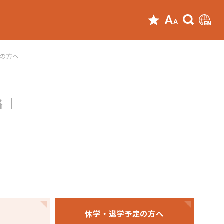
定の方へ
格
休学・退学
予定の方へ