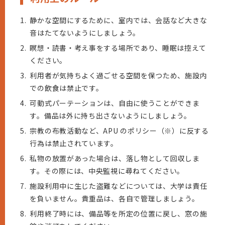
1.
静かな空間にするために、室内では、会話など大きな
音はたてないようにしましょう。
2.
瞑想・読書・考え事をする場所であり、睡眠は控えて
ください。
3.
利用者が気持ちよく過ごせる空間を保つため、施設内
での飲食は禁止です。
4.
可動式パーテーションは、自由に使うことができま
す。備品は外に持ち出さないようにしましょう。
5.
宗教の布教活動など、APU のポリシー（※）に反する
行為は禁止されています。
6.
私物の放置があった場合は、落し物として回収しま
す。その際には、中央監視に尋ねてください。
7.
施設利用中に生じた盗難などについては、大学は責任
を負いません。貴重品は、各自で管理しましょう。
8.
利用終了時には、備品等を所定の位置に戻し、窓の施