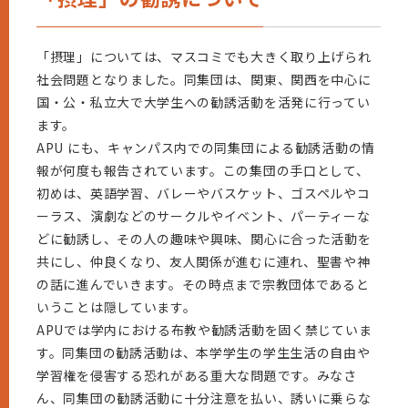
「摂理」については、マスコミでも大きく取り上げられ
社会問題となりました。同集団は、関東、関西を中心に
国・公・私立大で大学生への勧誘活動を活発に行ってい
ます。
APU にも、キャンパス内での同集団による勧誘活動の情
報が何度も報告されています。この集団の手口として、
初めは、英語学習、バレーやバスケット、ゴスペルやコ
ーラス、演劇などのサークルやイベント、パーティーな
どに勧誘し、その人の趣味や興味、関心に合った活動を
共にし、仲良くなり、友人関係が進むに連れ、聖書や神
の話に進んでいきます。その時点まで宗教団体であると
いうことは隠しています。
APUでは学内における布教や勧誘活動を固く禁じていま
す。同集団の勧誘活動は、本学学生の学生生活の自由や
学習権を侵害する恐れがある重大な問題です。みなさ
ん、同集団の勧誘活動に十分注意を払い、誘いに乗らな