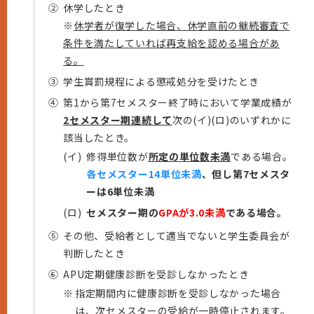
②
休学したとき
※
休学者が復学した場合、休学直前の継続審査で
条件を満たしていれば再支給を認める場合があ
る。
③
学生賞罰規程による懲戒処分を受けたとき
④
第1から第7セメスター終了時において学業成績が
2セメスター期連続して
次の(イ)(ロ)のいずれかに
該当したとき。
(イ)
修得単位数が
所定の単位数未満
である場合。
各セメスター14単位未満
、但し第7セメスタ
ーは6単位未満
(ロ)
セメスター期の
GPAが3.0未満
である場合。
⑤
その他、受給者として適当でないと学生委員会が
判断したとき
⑥
APU定期健康診断を受診しなかったとき
※
指定期間内に健康診断を受診しなかった場合
は、次セメスターの受給が一時停止されます。