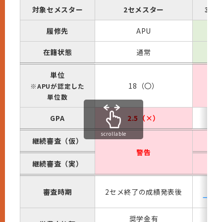
対象セメスター
2セメスター
3セ
履修先
APU
留
在籍状態
通常
単位
18（〇）
1
※APUが認定した
単位数
GPA
2.5（×）
審査
scrollable
継続審査（仮）
警告
継続審査（実）
警告
審査時期
2セメ終了の成績発表後
→3
奨学金有
奨