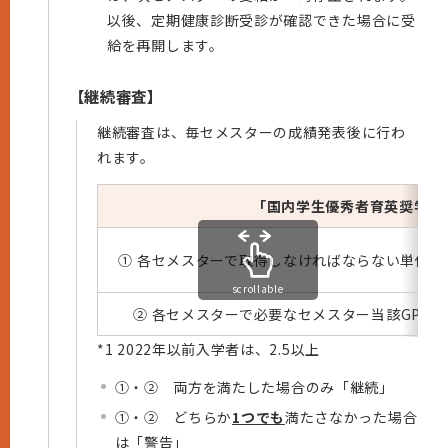
以後、定期健康診断受診が確認できた場合に受
給を再開します。
【継続審査】
継続審査は、毎セメスターの成績発表後に行わ
れます。
「国内学生優秀者育英奨学金
① 各セメスターで取得しなければならない単位数
scrollable
② 各セメスターで必要なセメスター当該GPA
*1 2022年以前入学者は、2.5以上
①・② 両方を満たした場合のみ「継続」
①・② どちらか
1つでも
満たさなかった場合
は「警告」