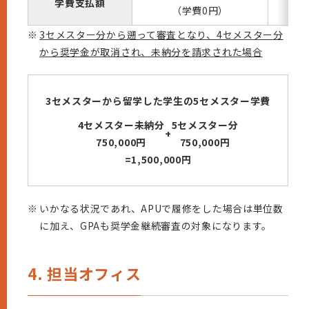
学費支払額
（学費0円）
（学
※
3セメスター分から遡って審査となり、4セメスター分
から奨学金が取消され、未納分を請求された場合
3セメスターから留学した学生の
5セメスター学費
4セメスター未納分
5セメスター分
+
750,000円
750,000円
=
1,500,000円
※
いかなる状況であれ、APUで履修をした場合は単位数
に加え、GPAも奨学金継続審査の対象になります。
4. 担当オフィス