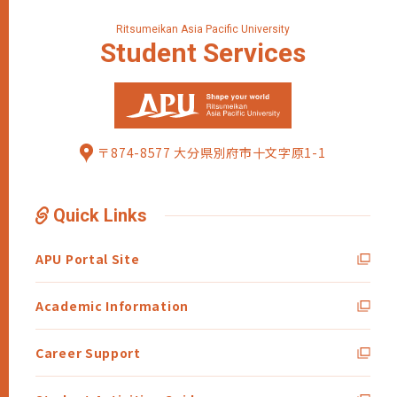
Ritsumeikan Asia Pacific University
Student
Services
〒874-8577 大分県別府市十文字原1-1
Quick Links
APU Portal Site
Academic Information
Career Support