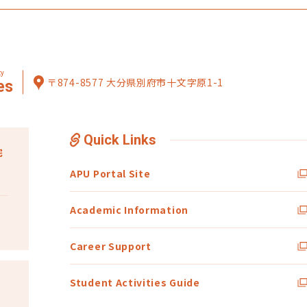
ty
〒874-8577 大分県別府市十文字原1-1
es
Quick Links
宅
APU Portal Site
Academic Information
Career Support
Student Activities Guide