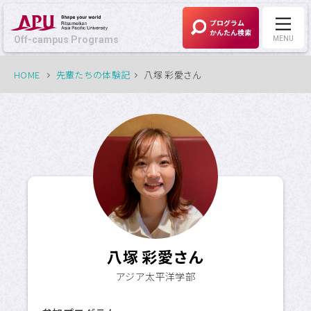
プログラム
かんたん検索
Off-campus Programs
MENU
HOME
先輩たちの体験記
八塚 彩愛さん
Off-campus Programs
LANGUAGE:
English
募集中プログラム
APUの考える
Off-campus Programsとは
八塚 彩愛さん
プログラム一覧
アジア太平洋学部
プログラム・
大学検索