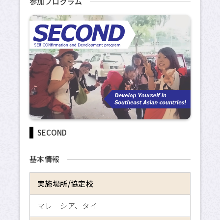
参加プログラム
海外交換留学
危機管理
留学のための奨学金制度
APUへの留学
サイトマップ
SECOND
サイトポリシー
基本情報
プライバシーポリシー
実施場所/協定校
APU公式Webサイト
マレーシア、タイ