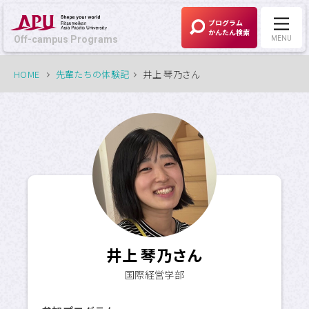
プログラム
かんたん検索
Off-campus Programs
MENU
HOME
先輩たちの体験記
井上 琴乃さん
Off-campus Programs
LANGUAGE:
English
募集中プログラム
APUの考える
Off-campus Programsとは
井上 琴乃さん
プログラム一覧
国際経営学部
プログラム・
大学検索