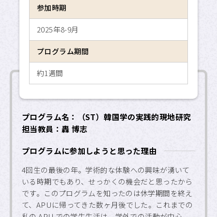
参加時期
APU SALC
2025年8-9月
APU サービスラーニング・
プログラム
プログラム期間
APU 学生留学アドバイザー
約1週間
プログラム名：（ST）韓国学の実践的現地研究
担当教員：轟 博志
プログラムに参加しようと思った理由
4回生の最後の年。学術的な体験への興味が湧いて
いる時期でもあり、せっかくの機会だと思ったから
です。このプログラムを知ったのは休学期間を終え
て、APUに帰ってきた数ヶ月後でした。これまでの
私の APU での学生生活は、学外での活動が中心