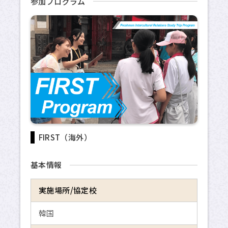
参加プログラム
海外交換留学
危機管理
留学のための奨学金制度
APUへの留学
サイトマップ
FIRST（海外）
サイトポリシー
基本情報
プライバシーポリシー
実施場所/協定校
APU公式Webサイト
韓国