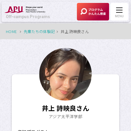
プログラム
かんたん検索
Off-campus Programs
MENU
HOME
先輩たちの体験記
井上 詩映良さん
Off-campus Programs
LANGUAGE:
English
募集中プログラム
APUの考える
Off-campus Programsとは
井上 詩映良さん
プログラム一覧
アジア太平洋学部
プログラム・
大学検索