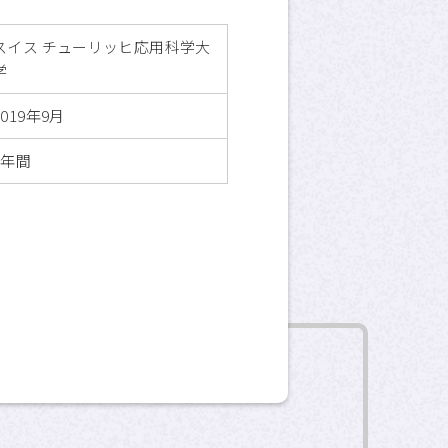
プライバシーポリシー
スイス チューリッヒ応用科学大
APU公式Webサイト
学
2019年9月
1年間