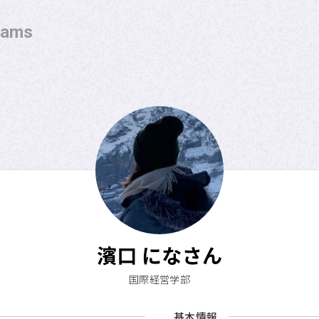
rams
APUの考える
Off-campus Programsとは
プログラム一覧
プログラム・
大学検索
濱口 になさん
国際経営学部
基本情報