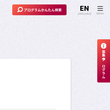
EN
プログラム
かんたん検索
MENU
LANGUAGE
海外交換留学
危機管理
募集中プログラム
留学のための奨学金制度
APUへの留学
サイトマップ
サイトポリシー