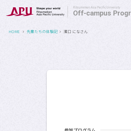
Ritsumeikan Asia Pacific University
Off-campus Prog
HOME
先輩たちの体験記
濱口 になさん
Off-campus Programs
APU SALC
APU サービスラーニング・
プログラム
APU 学生留学アドバイザー
参加プログラム