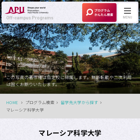
プログラム
かんたん検索
Off-campus Programs
MENU
Off-campus Programs
LANGUAGE:
English
募集中プログラム
この写真の著作権は協定校に帰属します。無断転載や二次利用
は固くお断りいたします。
APUの考える
Off-campus Programsとは
HOME
プログラム検索
留学先大学から探す
マレーシア科学大学
プログラム一覧
マレーシア科学大学
プログラム・
大学検索