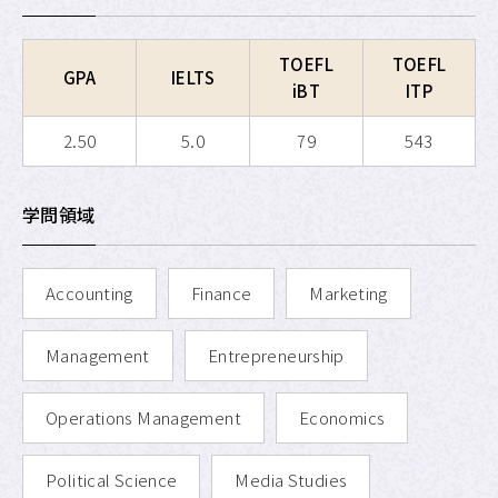
APU SALC
TOEFL
TOEFL
GPA
IELTS
APU サービスラーニング・
プログラム
iBT
ITP
APU 学生留学アドバイザー
2.50
5.0
79
543
学問領域
Accounting
Finance
Marketing
Management
Entrepreneurship
Operations Management
Economics
Political Science
Media Studies