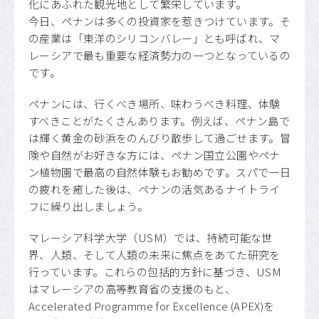
化にあふれた観光地として繁栄しています。
今日、ペナンは多くの投資家を惹きつけています。そ
の産業は「東洋のシリコンバレー」とも呼ばれ、マ
レーシアで最も重要な経済勢力の一つとなっているの
です。
ペナンには、行くべき場所、味わうべき料理、体験
すべきことがたくさんあります。例えば、ペナン島で
は輝く黄金の砂浜をのんびり散歩して過ごせます。冒
険や自然がお好きな方には、ペナン国立公園やペナ
ン植物園で最高の自然体験もお勧めです。スパで一日
の疲れを癒した後は、ペナンの活気あるナイトライ
フに繰り出しましょう。
マレーシア科学大学（USM）では、持続可能な世
界、人類、そして人類の未来に焦点をあてた研究を
行っています。これらの包括的方針に基づき、USM
はマレーシアの高等教育省の支援のもと、
Accelerated Programme for Excellence (APEX)を