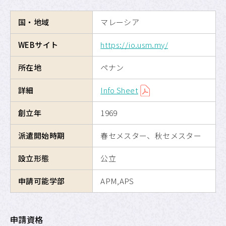
海外交換留学
国・地域
マレーシア
危機管理
WEBサイト
https://io.usm.my/
留学のための奨学金制度
所在地
ペナン
詳細
Info Sheet
APUへの留学
創立年
1969
サイトマップ
派遣開始時期
春セメスター、秋セメスター
サイトポリシー
設立形態
公立
プライバシーポリシー
申請可能学部
APM,APS
APU公式Webサイト
申請資格