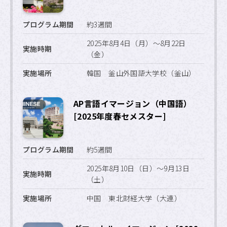
プログラム期間
約3週間
2025年8月4日（月）～8月22日
実施時期
（金）
実施場所
韓国 釜山外国語大学校（釜山）
AP言語イマージョン（中国語）
[2025年度春セメスター]
プログラム期間
約5週間
2025年8月10日（日）～9月13日
実施時期
（土）
実施場所
中国 東北財経大学（大連）