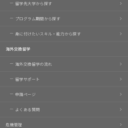
留学先大学
から探す
プログラム期間
から探す
身に付けたいスキル・
能力から探す
海外交換留学
海外交換留学の流れ
留学サポート
申請ページ
よくある質問
危機管理