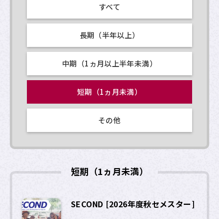
すべて
海外交換留学
長期
（半年以上）
危機管理
中期
（1ヵ月以上半年未満）
留学のための奨学金制度
APUへの留学
短期
（1ヵ月未満）
サイトマップ
その他
サイトポリシー
プライバシーポリシー
短期
（1ヵ月未満）
APU公式Webサイト
SECOND [2026年度秋セメスター]