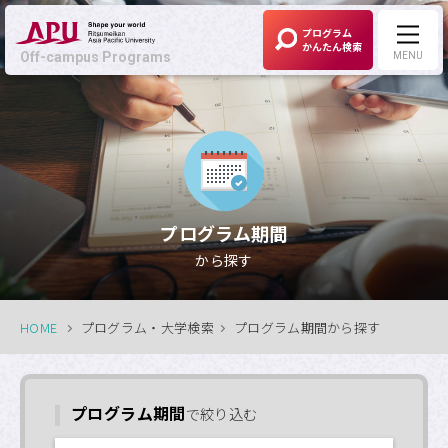
プログラム
かんたん検索
Off-campus Programs
MENU
Off-campus Programs
LANGUAGE:
English
プログラム期間
募集中プログラム
から探す
APUの考える
Off-campus Programsとは
HOME
プログラム・大学検索
プログラム期間から探す
プログラム一覧
プログラム期間
で絞り込む
プログラム・
大学検索