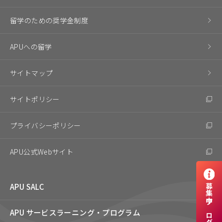
留学のための奨学金制度
APUへの留学
サイトマップ
サイトポリシー
プライバシーポリシー
APU公式Webサイト
APU SALC
募集中プログラム
APU サービスラーニング・
プログラム