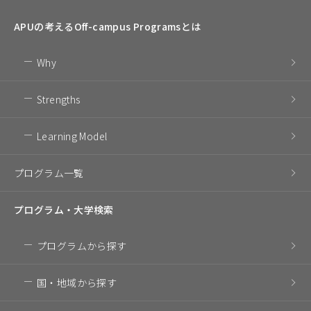
APUの考える
Off-campus Programsとは
Why
Strengths
Learning Model
プログラム一覧
プログラム・
大学検索
プログラム
から探す
国・地域
から探す