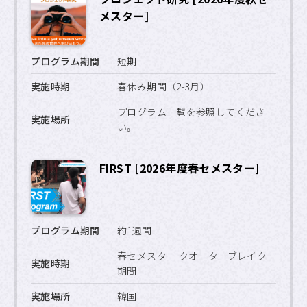
メスター]
プログラム期間
短期
実施時期
春休み期間（2-3月）
プログラム一覧を参照してくださ
実施場所
い。
FIRST [2026年度春セメスター]
プログラム期間
約1週間
春セメスター クオーターブレイク
実施時期
期間
実施場所
韓国