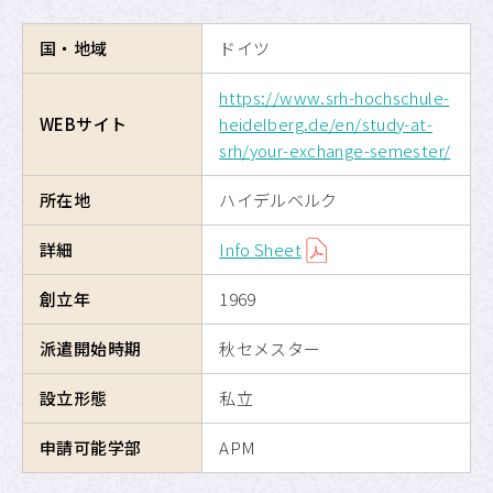
海外交換留学
国・地域
ドイツ
危機管理
https://www.srh-hochschule-
WEBサイト
heidelberg.de/en/study-at-
留学のための奨学金制度
srh/your-exchange-semester/
所在地
ハイデルベルク
APUへの留学
詳細
Info Sheet
サイトマップ
創立年
1969
サイトポリシー
派遣開始時期
秋セメスター
プライバシーポリシー
設立形態
私立
APU公式Webサイト
申請可能学部
APM