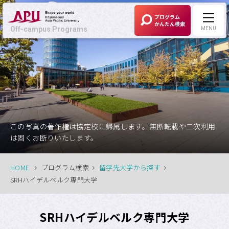
プログラム
かんたん検索
Off-campus Programs
MENU
Off-campus Programs
LANGUAGE:
English
募集中プログラム
この写真の著作権は協定校に帰属します。無断転載や二次利用
は固くお断りいたします。
APUの考える
Off-campus Programsとは
HOME
プログラム検索
留学先大学から探す
SRHハイデルベルク専門大学
プログラム一覧
SRHハイデルベルク専門大学
プログラム・
大学検索