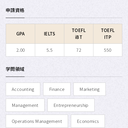
APU SALC
申請資格
APU サービスラーニング・
プログラム
TOEFL
TOEFL
GPA
IELTS
APU 学生留学アドバイザー
iBT
ITP
2.00
5.5
72
550
学問領域
Accounting
Finance
Marketing
Management
Entrepreneurship
Operations Management
Economics