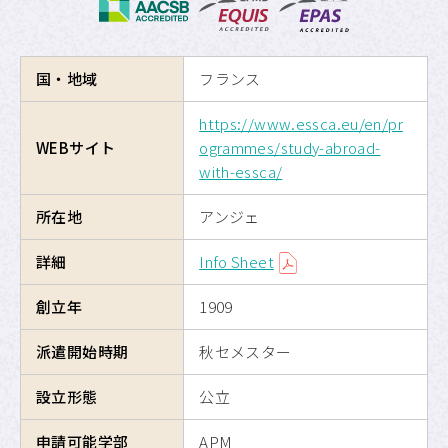
海外交換留学
国・地域
フランス
危機管理
https://www.essca.eu/en/pr
留学のための奨学金制度
WEBサイト
ogrammes/study-abroad-
with-essca/
APUへの留学
所在地
アンジェ
サイトマップ
詳細
Info Sheet
サイトポリシー
創立年
1909
プライバシーポリシー
派遣開始時期
秋セメスター
設立形態
公立
APU公式Webサイト
申請可能学部
APM