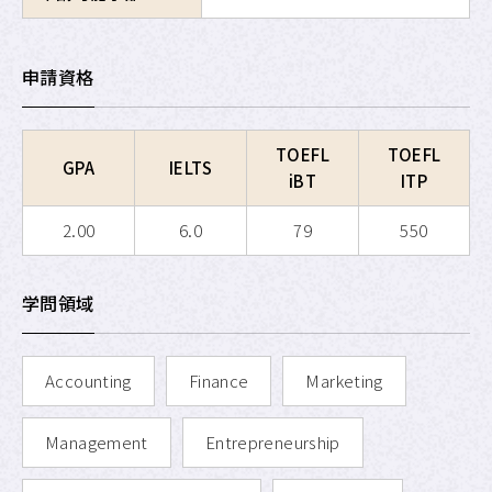
APU SALC
申請資格
APU サービスラーニング・
プログラム
APU 学生留学アドバイザー
TOEFL
TOEFL
GPA
IELTS
iBT
ITP
2.00
6.0
79
550
学問領域
Accounting
Finance
Marketing
Management
Entrepreneurship