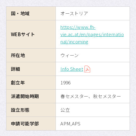
海外交換留学
国・地域
オーストリア
危機管理
https://www.fh-
WEBサイト
vie.ac.at/en/pages/internatio
留学のための奨学金制度
nal/incoming
所在地
ウィーン
APUへの留学
詳細
Info Sheet
サイトマップ
創立年
1996
サイトポリシー
派遣開始時期
春セメスター、秋セメスター
プライバシーポリシー
設立形態
公立
APU公式Webサイト
申請可能学部
APM,APS