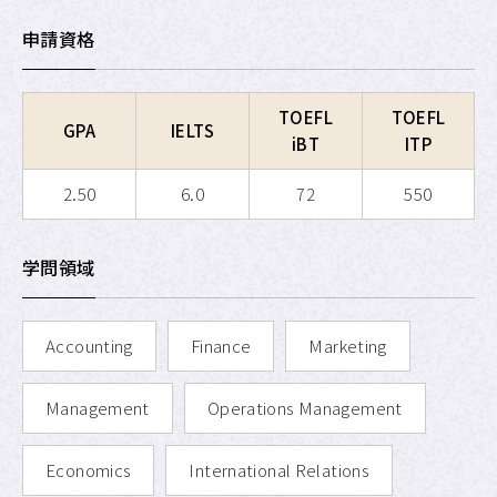
APU SALC
申請資格
APU サービスラーニング・
プログラム
TOEFL
TOEFL
GPA
IELTS
APU 学生留学アドバイザー
iBT
ITP
2.50
6.0
72
550
学問領域
Accounting
Finance
Marketing
Management
Operations Management
Economics
International Relations