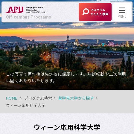
プログラム
かんたん検索
Off-campus Programs
MENU
Off-campus Programs
LANGUAGE:
English
募集中プログラム
この写真の著作権は協定校に帰属します。無断転載や二次利用
は固くお断りいたします。
APUの考える
Off-campus Programsとは
HOME
プログラム検索
留学先大学から探す
ウィーン応用科学大学
プログラム一覧
ウィーン応用科学大学
プログラム・
大学検索