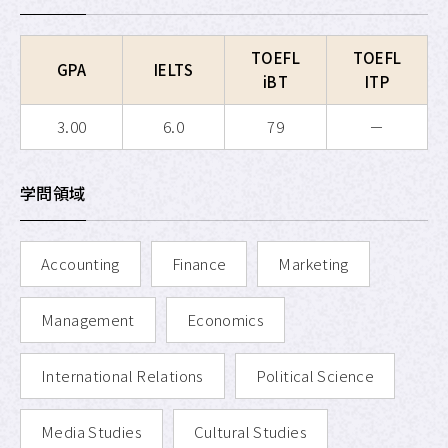
APU SALC
TOEFL
TOEFL
GPA
IELTS
APU サービスラーニング・
プログラム
iBT
ITP
APU 学生留学アドバイザー
3.00
6.0
79
－
学問領域
Accounting
Finance
Marketing
Management
Economics
International Relations
Political Science
Media Studies
Cultural Studies