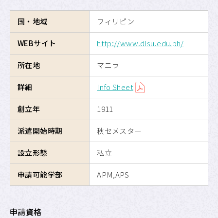
海外交換留学
国・地域
フィリピン
危機管理
WEBサイト
http://www.dlsu.edu.ph/
留学のための奨学金制度
所在地
マニラ
詳細
Info Sheet
APUへの留学
創立年
1911
サイトマップ
派遣開始時期
秋セメスター
サイトポリシー
設立形態
私立
プライバシーポリシー
申請可能学部
APM,APS
APU公式Webサイト
申請資格