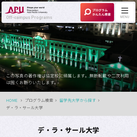
プログラム
かんたん検索
Off-campus Programs
MENU
Off-campus Programs
LANGUAGE:
English
募集中プログラム
この写真の著作権は協定校に帰属します。無断転載や二次利用
は固くお断りいたします。
APUの考える
Off-campus Programsとは
HOME
プログラム検索
留学先大学から探す
デ・ラ・サール大学
プログラム一覧
デ・ラ・サール大学
プログラム・
大学検索