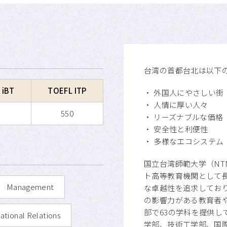
台湾の首都台北は以下
 iBT
TOEFL ITP
・
外国人にやさしい街
・
人情に厚い人々
550
・
リーズナブルな価格
・
安全性と利便性
・
多様なエコシステム
国立台湾師範大学（NT
ト高等教育機関として長
Management
な卓越性を追求しており
の影響力がある教育者や
部で63の学科を提供し
ational Relations
学部、技術工学部、国