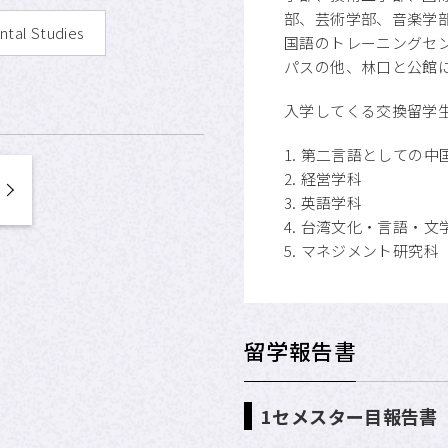
部、芸術学部、音楽学
ntal Studies
国語のトレーニングセン
パスの他、林口と公館
入学してくる交換留学
1.
第二言語としての中
2.
経営学科
3.
英語学科
4.
台湾文化・言語・文
5.
マネジメント研究科
留学報告書
1セメスター目報告書