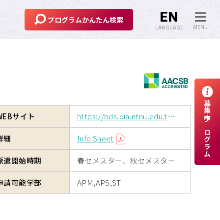
EN
プログラム
かんたん検索
MENU
LANGUAGE
海外交換留学
危機管理
募集中プログラム
留学のための奨学金制度
WEBサイト
https://bds.oia.ntnu.edu.tw/bds/en/web
APUへの留学
詳細
Info Sheet
派遣開始時期
春セメスター、秋セメスター
サイトマップ
申請可能学部
APM,APS,ST
サイトポリシー