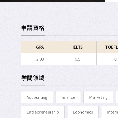
申請資格
GPA
IELTS
TOEFL
3.00
6.5
0
学問領域
Accounting
Finance
Marketing
Entrepreneurship
Economics
Intern