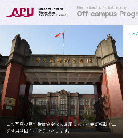
Ritsumeikan Asia Pacific University
Off-campus Prog
H
Off-campus Programs
APU SALC
APU サービスラーニング・
プログラム
APU 学生留学アドバイザー
この写真の著作権は協定校に帰属します。無断転載や二
次利用は固くお断りいたします。