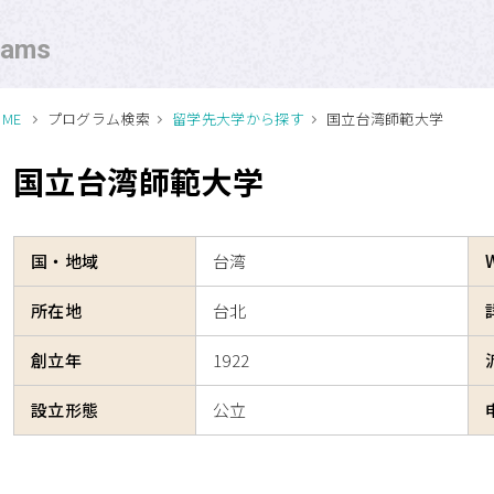
rams
APUの考える
OME
プログラム検索
留学先大学から探す
国立台湾師範大学
Off-campus Programsとは
国立台湾師範大学
プログラム一覧
国・地域
台湾
プログラム・
大学検索
所在地
台北
創立年
1922
設立形態
公立