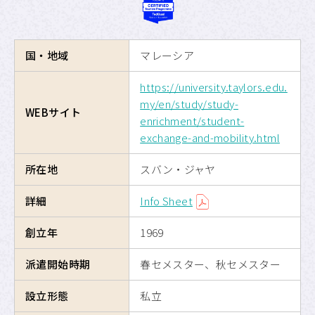
海外交換留学
国・地域
マレーシア
危機管理
https://university.taylors.edu.
留学のための奨学金制度
my/en/study/study-
WEBサイト
enrichment/student-
APUへの留学
exchange-and-mobility.html
サイトマップ
所在地
スバン・ジャヤ
詳細
Info Sheet
サイトポリシー
創立年
1969
プライバシーポリシー
派遣開始時期
春セメスター、秋セメスター
APU公式Webサイト
設立形態
私立