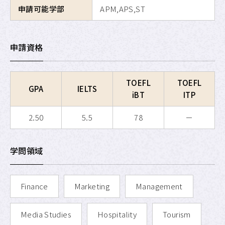
申請可能学部
APM,APS,ST
APU SALC
APU サービスラーニング・
プログラム
申請資格
APU 学生留学アドバイザー
TOEFL
TOEFL
GPA
IELTS
iBT
ITP
2.50
5.5
78
－
学問領域
Finance
Marketing
Management
Media Studies
Hospitality
Tourism