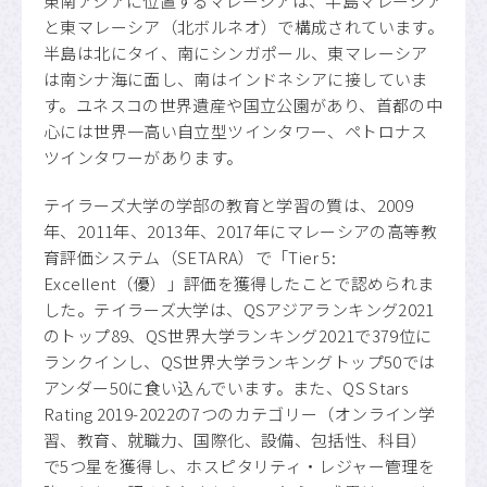
東南アジアに位置するマレーシアは、半島マレーシア
と東マレーシア（北ボルネオ）で構成されています。
半島は北にタイ、南にシンガポール、東マレーシア
は南シナ海に面し、南はインドネシアに接していま
す。ユネスコの世界遺産や国立公園があり、首都の中
心には世界一高い自立型ツインタワー、ペトロナス
ツインタワーがあります。
テイラーズ大学の学部の教育と学習の質は、2009
年、2011年、2013年、2017年にマレーシアの高等教
育評価システム（SETARA）で「Tier 5:
Excellent（優）」評価を獲得したことで認められま
した。テイラーズ大学は、QSアジアランキング2021
のトップ89、QS世界大学ランキング2021で379位に
ランクインし、QS世界大学ランキングトップ50では
アンダー50に食い込んでいます。また、QS Stars
Rating 2019-2022の7つのカテゴリー（オンライン学
習、教育、就職力、国際化、設備、包括性、科目）
で5つ星を獲得し、ホスピタリティ・レジャー管理を