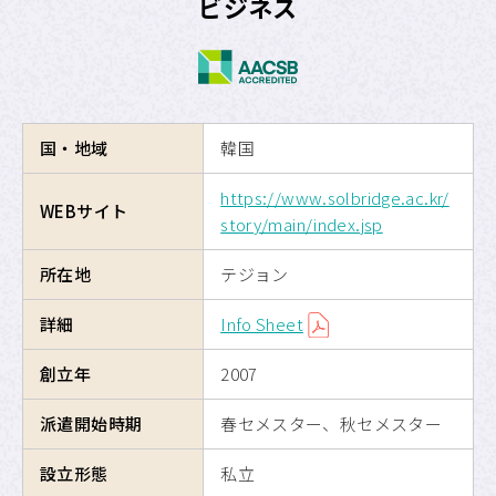
ビジネス
海外交換留学
危機管理
留学のための奨学金制度
国・地域
韓国
https://www.solbridge.ac.kr/
APUへの留学
WEBサイト
story/main/index.jsp
サイトマップ
所在地
テジョン
サイトポリシー
詳細
Info Sheet
創立年
2007
プライバシーポリシー
派遣開始時期
春セメスター、秋セメスター
APU公式Webサイト
設立形態
私立