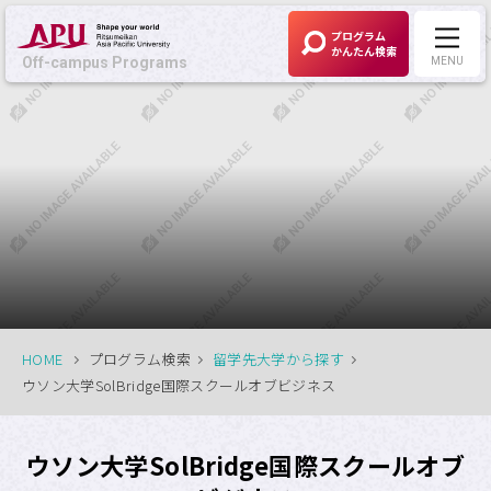
プログラム
かんたん検索
Off-campus Programs
MENU
Off-campus Programs
LANGUAGE:
English
募集中プログラム
APUの考える
Off-campus Programsとは
HOME
プログラム検索
留学先大学から探す
ウソン大学SolBridge国際スクールオブビジネス
プログラム一覧
ウソン大学SolBridge国際スクールオブ
プログラム・
大学検索