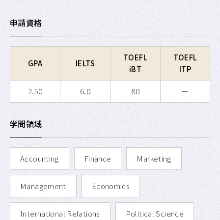
APU SALC
申請資格
APU サービスラーニング・
プログラム
TOEFL
TOEFL
APU 学生留学アドバイザー
GPA
IELTS
iBT
ITP
2.50
6.0
80
－
学問領域
Accounting
Finance
Marketing
Management
Economics
International Relations
Political Science