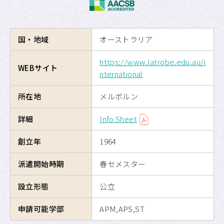
海外交換留学
国・地域
オーストラリア
危機管理
https://www.latrobe.edu.au/i
留学のための奨学金制度
WEBサイト
nternational
APUへの留学
所在地
メルボルン
詳細
Info Sheet
サイトマップ
創立年
1964
サイトポリシー
派遣開始時期
春セメスター
プライバシーポリシー
設立形態
公立
APU公式Webサイト
申請可能学部
APM,APS,ST