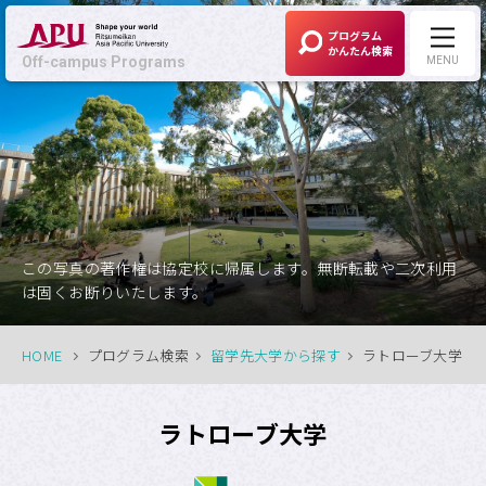
プログラム
かんたん検索
Off-campus Programs
MENU
Off-campus Programs
LANGUAGE:
English
募集中プログラム
この写真の著作権は協定校に帰属します。無断転載や二次利用
は固くお断りいたします。
APUの考える
Off-campus Programsとは
HOME
プログラム検索
留学先大学から探す
ラトローブ大学
プログラム一覧
ラトローブ大学
プログラム・
大学検索