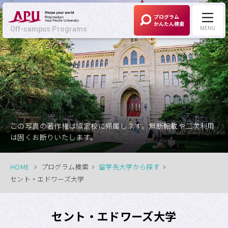
プログラム
かんたん検索
Off-campus Programs
MENU
Off-campus Programs
LANGUAGE:
English
募集中プログラム
この写真の著作権は協定校に帰属します。無断転載や二次利用
は固くお断りいたします。
APUの考える
Off-campus Programsとは
HOME
プログラム検索
留学先大学から探す
セント・エドワーズ大学
プログラム一覧
セント・エドワーズ大学
プログラム・
大学検索