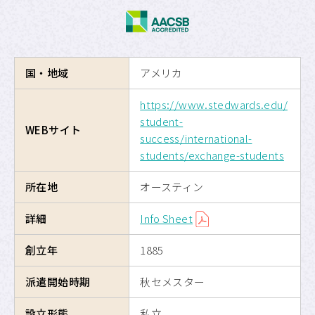
海外交換留学
危機管理
国・地域
アメリカ
留学のための奨学金制度
https://www.stedwards.edu/
student-
WEBサイト
APUへの留学
success/international-
students/exchange-students
サイトマップ
所在地
オースティン
サイトポリシー
詳細
Info Sheet
プライバシーポリシー
創立年
1885
APU公式Webサイト
派遣開始時期
秋セメスター
設立形態
私立