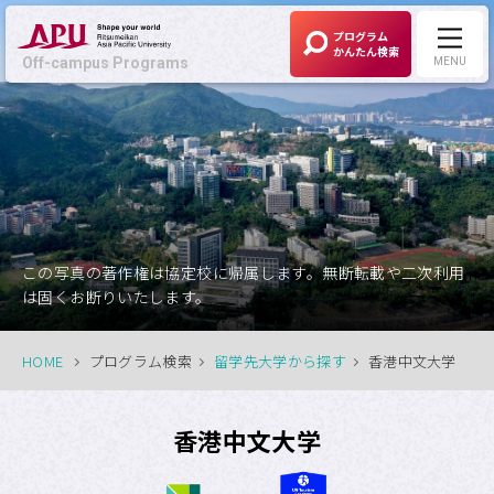
プログラム
かんたん検索
Off-campus Programs
MENU
Off-campus Programs
LANGUAGE:
English
募集中プログラム
この写真の著作権は協定校に帰属します。無断転載や二次利用
は固くお断りいたします。
APUの考える
Off-campus Programsとは
HOME
プログラム検索
留学先大学から探す
香港中文大学
プログラム一覧
香港中文大学
プログラム・
大学検索