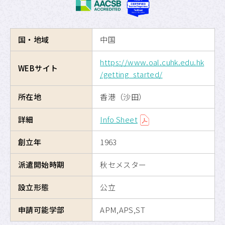
海外交換留学
国・地域
中国
危機管理
https://www.oal.cuhk.edu.hk
留学のための奨学金制度
WEBサイト
/getting_started/
APUへの留学
所在地
香港（沙田）
詳細
Info Sheet
サイトマップ
創立年
1963
サイトポリシー
派遣開始時期
秋セメスター
プライバシーポリシー
設立形態
公立
APU公式Webサイト
申請可能学部
APM,APS,ST