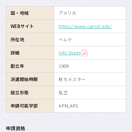
海外交換留学
国・地域
アメリカ
危機管理
WEBサイト
https://www.carroll.edu/
留学のための奨学金制度
所在地
ヘレナ
詳細
Info Sheet
APUへの留学
創立年
1909
サイトマップ
派遣開始時期
秋セメスター
サイトポリシー
設立形態
私立
プライバシーポリシー
申請可能学部
APM,APS
APU公式Webサイト
申請資格