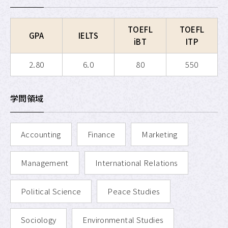
APU SALC
TOEFL
TOEFL
GPA
IELTS
APU サービスラーニング・
プログラム
iBT
ITP
APU 学生留学アドバイザー
2.80
6.0
80
550
学問領域
Accounting
Finance
Marketing
Management
International Relations
Political Science
Peace Studies
Sociology
Environmental Studies