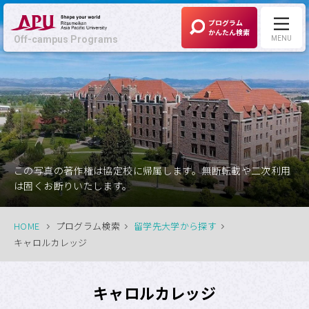
プログラム
かんたん検索
Off-campus Programs
MENU
Off-campus Programs
LANGUAGE:
English
募集中プログラム
この写真の著作権は協定校に帰属します。無断転載や二次利用
は固くお断りいたします。
APUの考える
Off-campus Programsとは
HOME
プログラム検索
留学先大学から探す
キャロルカレッジ
プログラム一覧
キャロルカレッジ
プログラム・
大学検索