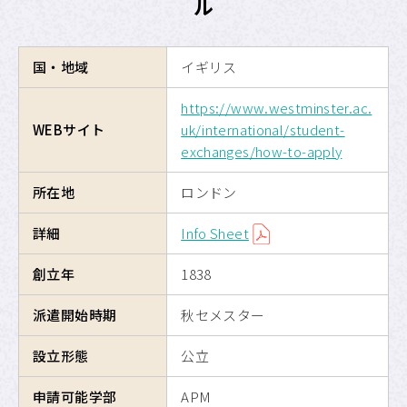
ル
海外交換留学
国・地域
イギリス
危機管理
https://www.westminster.ac.
留学のための奨学金制度
WEBサイト
uk/international/student-
exchanges/how-to-apply
APUへの留学
所在地
ロンドン
サイトマップ
詳細
Info Sheet
サイトポリシー
創立年
1838
プライバシーポリシー
派遣開始時期
秋セメスター
設立形態
公立
APU公式Webサイト
申請可能学部
APM