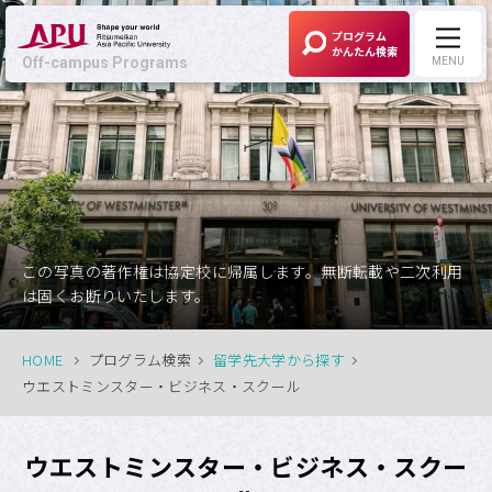
プログラム
かんたん検索
Off-campus Programs
MENU
Off-campus Programs
LANGUAGE:
English
募集中プログラム
この写真の著作権は協定校に帰属します。無断転載や二次利用
は固くお断りいたします。
APUの考える
Off-campus Programsとは
HOME
プログラム検索
留学先大学から探す
ウエストミンスター・ビジネス・スクール
プログラム一覧
ウエストミンスター・ビジネス・スクー
プログラム・
大学検索