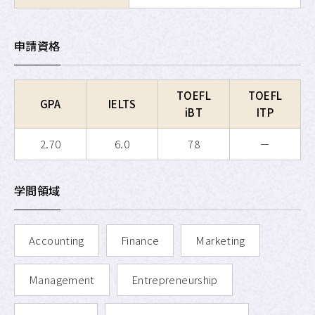
APU SALC
申請資格
APU サービスラーニング・
プログラム
APU 学生留学アドバイザー
TOEFL
TOEFL
GPA
IELTS
iBT
ITP
2.70
6.0
78
－
学問領域
Accounting
Finance
Marketing
Management
Entrepreneurship