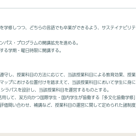
を学修しつつ、どちらの言語でも卒業ができるよう、サステイナビリティ
ンパス・プログラムの開講拡充を進める。
する学期・曜日時限に開講する。
遵守し、授業科目の方法に応じて、当該授業科目による教育効果、授業
プにおける位置付けを踏まえて、当該授業科目において学生に身につけさせ
するようにシラバスを設計し、当該授業科目を運営するものとする。
に活用して、双方向かつ国際学生・国内学生が協働する「多文化協働学修
評価間い合わせ、補講など、授業科目の運営に関して定められた諸制度