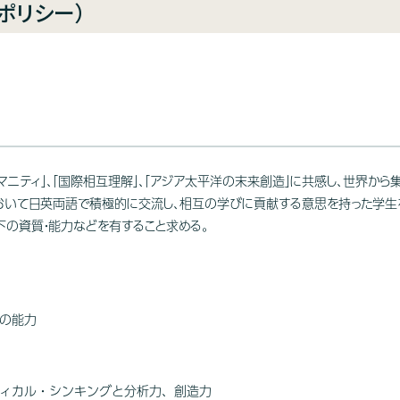
ポリシー）
ーマニティ」、「国際相互理解」、「アジア太平洋の末来創造」に共感し、世界
において日英両語で積極的に交流し、相互の学びに貢献する意思を持った学生
下の資質・能力などを有すること求める。
の能力
ィカル・シンキングと分析力、創造力