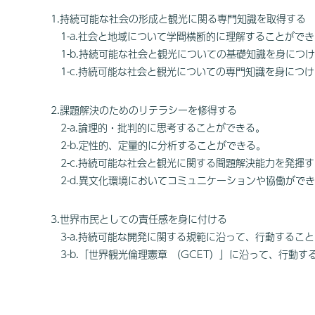
1.持続可能な社会の形成と観光に関る専門知識を取得する
1-a.社会と地域について学間横断的に理解することがで
1-b.持続可能な社会と観光についての基礎知識を身につ
1-c.持続可能な社会と観光についての専門知識を身につ
2.課題解決のためのリテラシーを修得する
2-a.論理的・批判的に思考することができる。
2-b.定性的、定量的に分析することができる。
2-c.持続可能な社会と観光に関する間題解決能力を発揮
2-d.異文化環境においてコミュニケーションや協働がで
3.世界市民としての責任感を身に付ける
3-a.持続可能な開発に関する規範に沿って、行動するこ
3-b.「世界観光倫理憲章 （GCET）」に沿って、行動