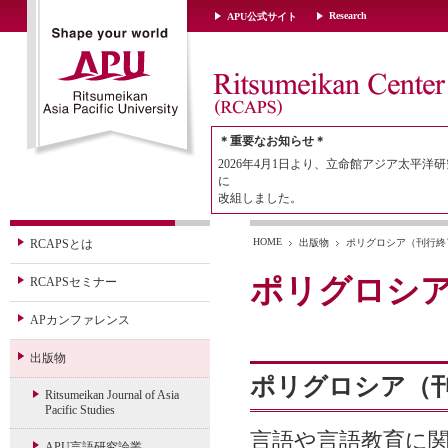
Research
APU公式サイト
＊重要なお知らせ＊
2026年4月1日より、立命館アジア太平洋研
に
改組しました。
HOME
RCAPSとは
出版物
ポリグロシア（刊行終
ポリグロシ
RCAPSセミナー
APカンファレンス
出版物
ポリグロシア（
Ritsumeikan Journal of Asia
Pacific Studies
言語や言語教育に
APU言語研究論叢