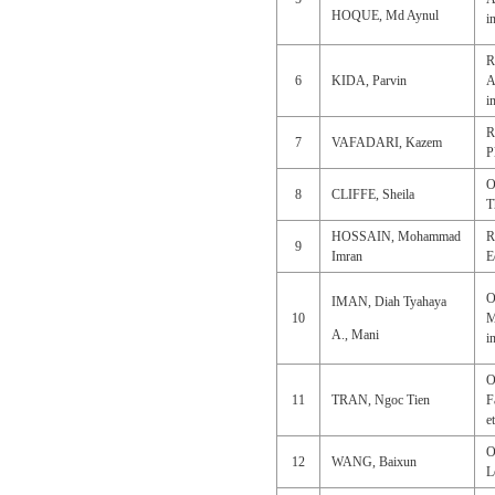
HOQUE, Md Aynul
i
R
6
KIDA, Parvin
A
i
R
7
VAFADARI, Kazem
P
O
8
CLIFFE, Sheila
T
HOSSAIN, Mohammad
R
9
Imran
E
O
IMAN, Diah Tyahaya
10
M
A., Mani
i
O
11
TRAN, Ngoc Tien
F
e
O
12
WANG, Baixun
L