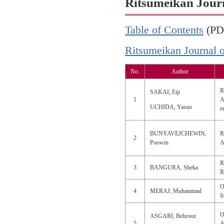
Ritsumeikan Journa
Table of Contents
(PD
Ritsumeikan Journal 
No.
Author
R
SAKAI, Eiji
1
A
UCHIDA, Yasuo
e
BUNYAVEJCHEWIN,
R
2
Poowin
A
R
3
BANGURA, Sheka
R
O
4
MERAJ, Muhammad
I
O
ASGARI, Behrooz
5
A