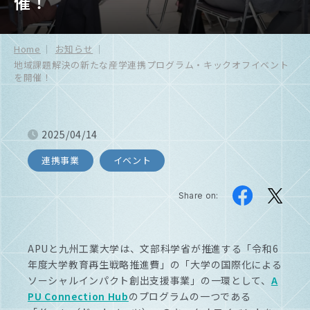
催！
Home
お知らせ
地域課題解決の新たな産学連携プログラム・キックオフイベント
を開催！
2025/04/14
連携事業
イベント
Share on:
APUと九州工業大学は、文部科学省が推進する「令和6
年度大学教育再生戦略推進費」の「大学の国際化による
ソーシャルインパクト創出支援事業」の一環として、
A
PU Connection Hub
のプログラムの一つである