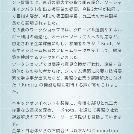
ント冒頭では、直近の両大学の取り組み紹介、ソーシャ
ルインパクト創出支援事業の概要、今後2大学が協同し
て目指す姿が、APUの篠田副学長、九工大の水井副学
長から説明されました。
その後のワークショップでは、グローバル連携やエネル
ギー利用の最適化、オーバーツーリズムへの対応など、
想定される企業課題に対し、参加者たちが「 Knot」が
有するシステム思考のフレームワークを使用して、解決
策を検討するワークを行いました。
ワークショップでは闊達な意見交換が行われ、企業・自
治体からの参加者からは、システム構築に必要な技術要
素を学ぶ事が出来たなど、実際の企業の課題解決に向け
た「.Knots」の機能活用に期待する声が寄せられまし
た。
本キックオフイベントを契機に、今後もAPUと九工大
は更なる連携を深め、「.Knots」を通じて実際の社会
課題解決のプログラム・サービス提供を目指していきま
す。
企業・自治体からのお問合せは以下APU Connection