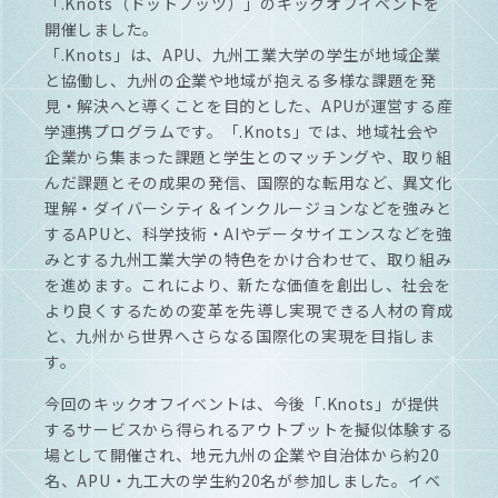
「.Knots（ドットノッツ）」のキックオフイベントを
開催しました。
「.Knots」は、APU、九州工業大学の学生が地域企業
と協働し、九州の企業や地域が抱える多様な課題を発
見・解決へと導くことを目的とした、APUが運営する産
学連携プログラムです。「.Knots」では、地域社会や
企業から集まった課題と学生とのマッチングや、取り組
んだ課題とその成果の発信、国際的な転用など、異文化
理解・ダイバーシティ＆インクルージョンなどを強みと
するAPUと、科学技術・AIやデータサイエンスなどを強
みとする九州工業大学の特色をかけ合わせて、取り組み
を進めます。これにより、新たな価値を創出し、社会を
より良くするための変革を先導し実現できる人材の育成
と、九州から世界へさらなる国際化の実現を目指しま
す。
今回のキックオフイベントは、今後「.Knots」が提供
するサービスから得られるアウトプットを擬似体験する
場として開催され、地元九州の企業や自治体から約20
名、APU・九工大の学生約20名が参加しました。イベ