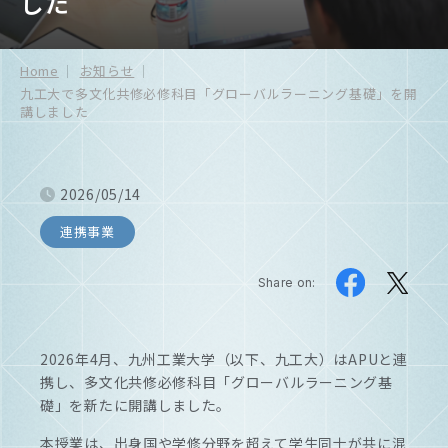
した
Home
お知らせ
九工大で多文化共修必修科目「グローバルラーニング基礎」を開
講しました
2026/05/14
連携事業
Share on:
2026年4月、九州工業大学（以下、九工大）はAPUと連
携し、多文化共修必修科目「グローバルラーニング基
礎」を新たに開講しました。
本授業は、出身国や学修分野を超えて学生同士が共に混