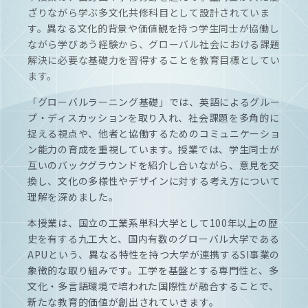
ざりながら学ぶ多文化共修科目として設計されていま
す。異なる文化的背景や価値観を持つ学生同士が協働し
ながら学びあう経験から、グローバル社会における課題
解決に必要な基礎力を習得することを教育目標としてい
ます。
「グローバルラーニング基礎」では、英語によるグルー
プ・ディスカッションを取り入れ、社会課題を多角的に
捉える視点や、他者と協働するためのコミュニケーショ
ン能力の育成を重視しています。授業では、学生同士が
互いのバックグラウンドを紹介し合いながら、意見を交
換し、文化の多様性やデザインに対する考え方について
理解を深めました。
本授業は、国立の工業系単科大学として100年以上の歴
史を有する九工大と、国内有数のグローバル大学である
APUという、異なる特性を持つ大学が連携するSI事業の
象徴的な取り組みです。工学を基盤とする専門性と、多
文化・多言語環境で培われた国際性が融合することで、
新たな教育的価値が創出されていきます。