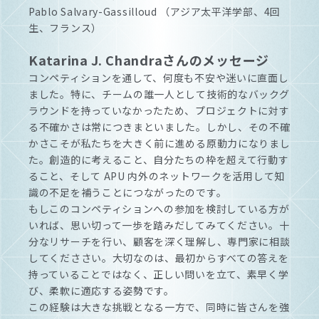
Pablo Salvary-Gassilloud （アジア太平洋学部、4回
生、フランス）
Katarina J. Chandraさんのメッセージ
コンペティションを通して、何度も不安や迷いに直面し
ました。特に、チームの誰一人として技術的なバックグ
ラウンドを持っていなかったため、プロジェクトに対す
る不確かさは常につきまといました。しかし、その不確
かさこそが私たちを大きく前に進める原動力になりまし
た。創造的に考えること、自分たちの枠を超えて行動す
ること、そして APU 内外のネットワークを活用して知
識の不足を補うことにつながったのです。
もしこのコンペティションへの参加を検討している方が
いれば、思い切って一歩を踏みだしてみてください。十
分なリサーチを行い、顧客を深く理解し、専門家に相談
してくだささい。大切なのは、最初からすべての答えを
持っていることではなく、正しい問いを立て、素早く学
び、柔軟に適応する姿勢です。
この経験は大きな挑戦となる一方で、同時に皆さんを強