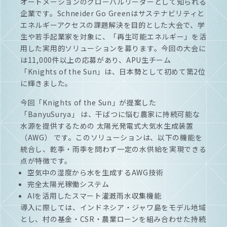
オートメーションのグローバルリーダーとして知られる
企業です。Schneider Go Greenはサステナビリティと
エネルギーアクセスの課題解決を目的とした大会で、学
生や若手起業家を対象に、「再生可能エネルギー」を活
用した実用的ソリューションを募ります。今回の大会に
は11,000件以上の応募があり、APU生チーム
「Knights of the Sun」は、日本勢として初めて第2位
に輝きました。
今回「Knights of the Sun」が提案した
「BanyuSurya」 は、干ばつに悩む農家に持続可能な
水源を提供するための 太陽光発電式大気水生成装置
（AWG） です。このソリューションは、以下の機能を
統合し、乾季・雨季を問わず一定の水供給を実現できる
点が特徴です。
空気中の湿度から水を生成するAWG技術
完全太陽光稼働システム
AIを活用したスマート灌漑雨水収集機能
導入に際しては、インドネシア・ジャワ島をモデル地域
とし、村の基金・CSR・農業ローンを組み合わせた持続