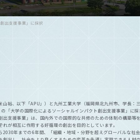
ト創出支援事業」に採択
米山裕、以下「APU」）と九州工業大学（福岡県北九州市、学長：
」の「大学の国際化によるソーシャルインパクト創出支援事業」に採
創出支援事業」は、国内外での国際的な共修のための体制の構築等
ぞれが相互に作用する好循環の創出を目的としています。
から2030年までの6年間、「組織・地域・分野を超えグローバルな
を創出し、社会をより良くするための変革を先導し実現できる人材