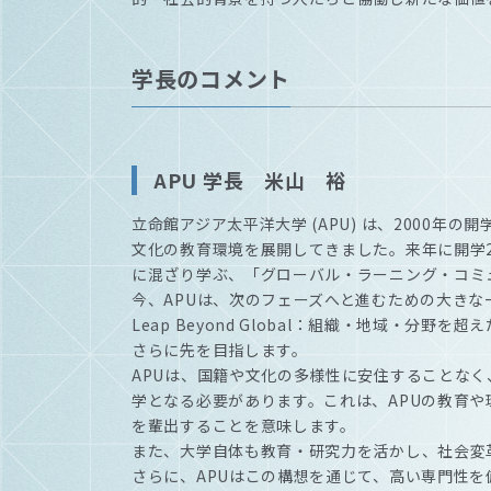
学長のコメント
APU 学長 米山 裕
立命館アジア太平洋大学 (APU) は、2000
文化の教育環境を展開してきました。来年に開学2
に混ざり学ぶ、「グローバル・ラーニング・コミ
今、APUは、次のフェーズへと進むための大き
Leap Beyond Global：組織・地域・分野
さらに先を目指します。
APUは、国籍や文化の多様性に安住することなく
学となる必要があります。これは、APUの教育
を輩出することを意味します。
また、大学自体も教育・研究力を活かし、社会変
さらに、APUはこの構想を通じて、高い専門性