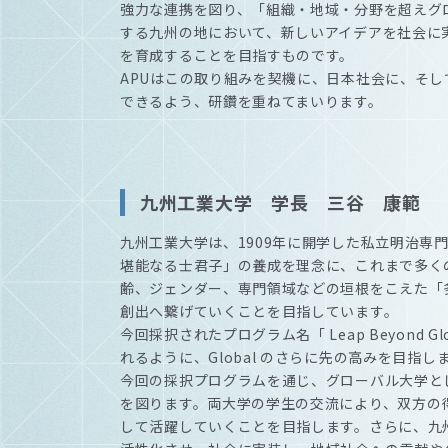
強力な連携を図り、「組織・地域・分野を超えグ
する九州の地において、新しいアイデアを社会に
を育成することを目指すものです。
APUはこの取り組みを契機に、日本社会に、そ
できるよう、研鑽を重ねてまいります。
九州工業大学 学長 三谷 康範
九州工業大学は、1909年に開学した私立明治専
堪能なる士君子」の養成を理念に、これまで多く
齢、ジェンダー、専門領域などの垣根をこえた「
創出へ繋げていくことを目指しています。
今回採択されたプログラム名「 Leap Beyond
れるように、Global のさらに先の高みを目指し
今回の採択プログラムを通じ、グローバル大学とし
を図ります。両大学の学生の交流により、双方の
して活躍していくことを目指します。さらに、九