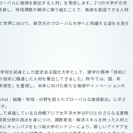
ローバルに価値を創出する人材」を育成します。2つの大学が立地
実装し、地域課題の解決に取り組むことで、価値を創造できる人材
して世界に向けて、新次元のグローバル大学へと飛躍する姿をお見せ
門学校を前身とした歴史ある国立大学として、建学の精神「技術に
の技術に精通した人材を輩出してきました。昨今では、国、年
多様性」を重視し、未来に向けた新たな価値やイノベーションの
 Global：組織・地域・分野を超えたグローバルな価値創出」に示さ
ます。
て卓越している立命館アジア太平洋大学(APU)とのさらなる連携
得意分野の視点を身につけ、課題発見・解決スキルを持った人材と
州にキャンパスをもつ両大学のシナジーにより、新しいアイデアを