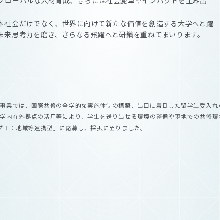
グローバルな人材育成、さらには社会変革やインパクトを生み出
本社会だけでなく、世界に向けて新たな価値を創造する大学へと躍
未来思考力を磨き、さらなる飛躍へと研鑽を重ねてまいります。
援事業では、国際共修の全学的な実施体制の構築、出口に着目した留学生受入れ
大学内在外拠点の活用等により、学生を送り出せる環境の整備や現地での共修環
イプⅠ：地域等連携型」に応募し、採択に至りました。