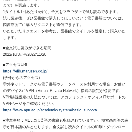
まで）を実施します。
1タイトル1回あたり5分間、全文をブラウザ上で試し読みできます。
試し読み後、ぜひ図書館で購入してほしいという電子書籍については、
図書館あてに購入リクエストが送信できます。
いただいたリクエストを参考に、図書館でタイトルを選定して購入いた
します。
■全文試し読みができる期間
2022/10/3から2022/11/28
■アクセスURL
https://elib.maruzen.co.jp/
(学外からのアクセス)
学外ネットワークから電子書籍やデータベースを利用する場合、お使い
のデバイスにVPN（Virtual Private Network）接続の設定が必要です。
VPN接続設定の方法については、アカデミック・オフィスITサポートの
VPNページをご確認ください。
https://www.apu.ac.jp/academic/system/basic_support/
■注意事項：MELには英語の書籍も収録されていますが、検索画面等の表
示が日本語のみとなります。全文試し読みタイトルの印刷・ダウンロー