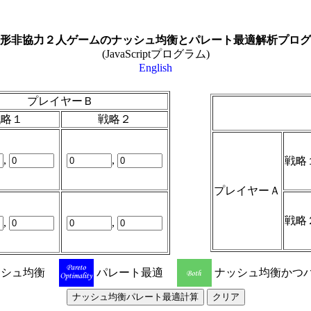
形非協力２人ゲームのナッシュ均衡とパレート最適解析プログ
(JavaScriptプログラム)
English
プレイヤーＢ
戦略１
戦略２
,
,
戦略
プレイヤーＡ
戦略
,
,
ッシュ均衡
パレート最適
ナッシュ均衡かつ