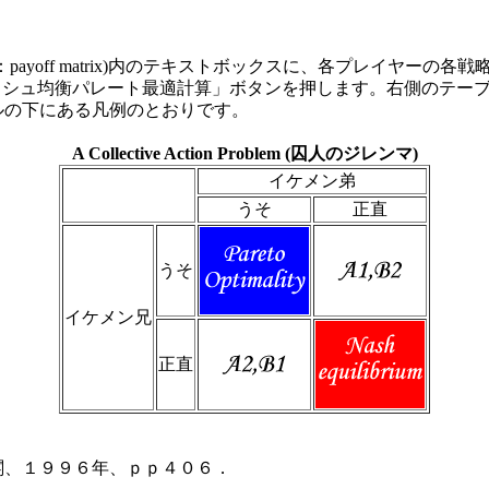
yoff matrix)内のテキストボックスに、各プレイヤーの各戦略ご
し、「ナッシュ均衡パレート最適計算」ボタンを押します。右側のテ
ルの下にある凡例のとおりです。
A Collective Action Problem (囚人のジレンマ)
イケメン弟
うそ
正直
うそ
イケメン兄
正直
閣、１９９６年、ｐｐ４０６．