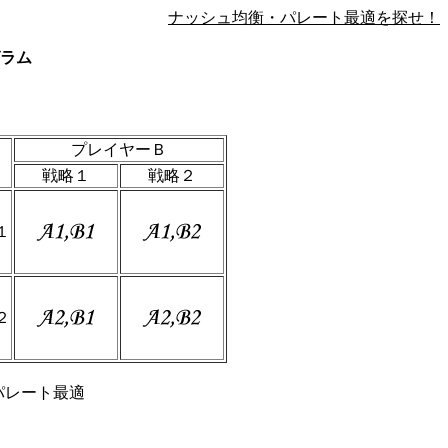
ナッシュ均衡・パレート最適を探せ！
ラム
プレイヤーＢ
戦略１
戦略２
１
２
パレート最適