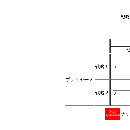
戦略
戦略１
プレイヤーＡ
戦略２
ナ