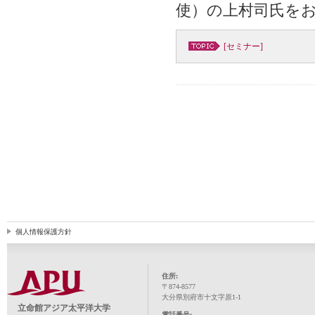
使）の上村司氏を
[セミナー]
個人情報保護方針
住所:
〒874-8577
大分県別府市十文字原1-1
立命館アジア太平洋大学
電話番号: