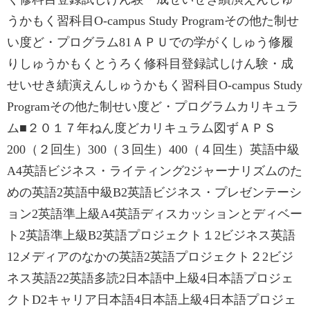
うかもく習科目O-campus Study Programその他た制せ
い度ど・プログラム81ＡＰＵでの学がくしゅう修履
りしゅうかもくとうろく修科目登録試しけん験・成
せいせき績演えんしゅうかもく習科目O-campus Study
Programその他た制せい度ど・プログラムカリキュラ
ム■‌２０１７年ねん度どカリキュラム図ずＡＰＳ
200（２回生）300（３回生）400（４回生）英語中級
A‌4英語ビジネス・ライティング2ジャーナリズムのた
めの英語2英語中級B‌2英語ビジネス・プレゼンテーシ
ョン2英語準上級A‌4英語ディスカッションとディベー
ト2英語準上級B‌2英語プロジェクト１2ビジネス英語
1‌2メディアのなかの英語2英語プロジェクト２2ビジ
ネス英語2‌2英語多読2日本語中上級4日本語プロジェ
クトD2キャリア日本語4日本語上級4日本語プロジェ