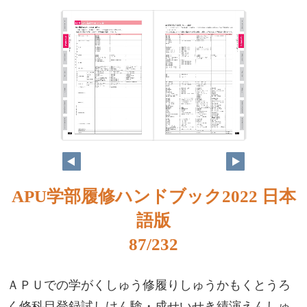
APU学部履修ハンドブック2022 日本
語版
87/232
ＡＰＵでの学がくしゅう修履りしゅうかもくとうろ
く修科目登録試しけん験・成せいせき績演えんしゅ