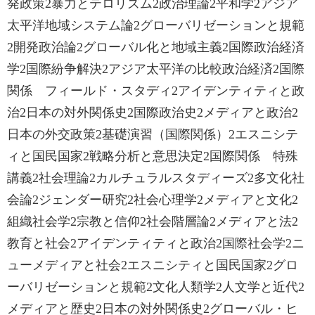
発政策2暴力とテロリズム2政治理論2平和学2アジア
太平洋地域システム論2グローバリゼーションと規範
2開発政治論2グローバル化と地域主義2国際政治経済
学2国際紛争解決2アジア太平洋の比較政治経済2国際
関係 フィールド・スタディ2アイデンティティと政
治2日本の対外関係史2国際政治史2メディアと政治2
日本の外交政策2基礎演習（国際関係）2エスニシテ
ィと国民国家2戦略分析と意思決定2国際関係 特殊
講義2社会理論2カルチュラルスタディーズ2多文化社
会論2ジェンダー研究2社会心理学2メディアと文化2
組織社会学2宗教と信仰2社会階層論2メディアと法2
教育と社会2アイデンティティと政治2国際社会学2ニ
ューメディアと社会2エスニシティと国民国家2グロ
ーバリゼーションと規範2文化人類学2人文学と近代2
メディアと歴史2日本の対外関係史2グローバル・ヒ