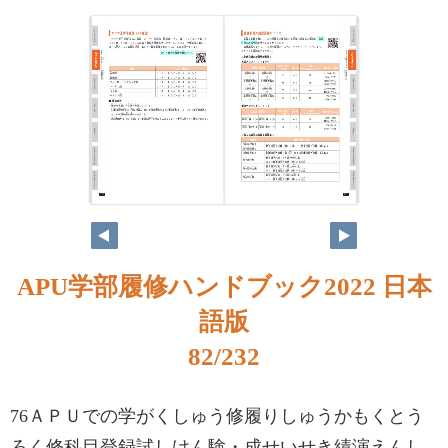
APU学部履修ハンドブック2022 日本
語版
82/232
76ＡＰＵでの学がくしゅう修履りしゅうかもくとう
ろく修科目登録試しけん験・成せいせき績演えんし