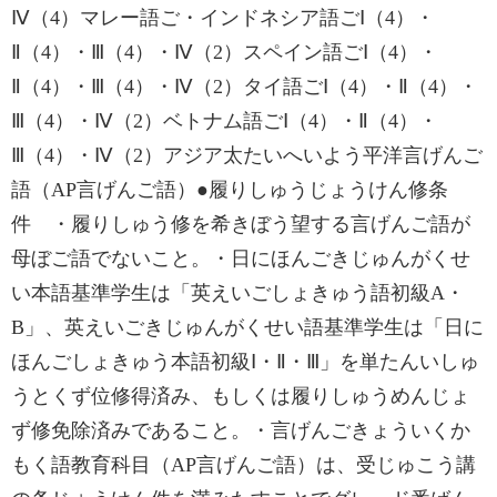
Ⅳ（4）マレー語ご・インドネシア語ごⅠ（4）・
Ⅱ（4）・Ⅲ（4）・Ⅳ（2）スペイン語ごⅠ（4）・
Ⅱ（4）・Ⅲ（4）・Ⅳ（2）タイ語ごⅠ（4）・Ⅱ（4）・
Ⅲ（4）・Ⅳ（2）ベトナム語ごⅠ（4）・Ⅱ（4）・
Ⅲ（4）・Ⅳ（2）アジア太たいへいよう平洋言げんご
語（AP言げんご語）●履りしゅうじょうけん修条
件 ・履りしゅう修を希きぼう望する言げんご語が
母ぼご語でないこと。・日にほんごきじゅんがくせ
い本語基準学生は「英えいごしょきゅう語初級A・
B」、英えいごきじゅんがくせい語基準学生は「日に
ほんごしょきゅう本語初級Ⅰ・Ⅱ・Ⅲ」を単たんいしゅ
うとくず位修得済み、もしくは履りしゅうめんじょ
ず修免除済みであること。・言げんごきょういくか
もく語教育科目（AP言げんご語）は、受じゅこう講