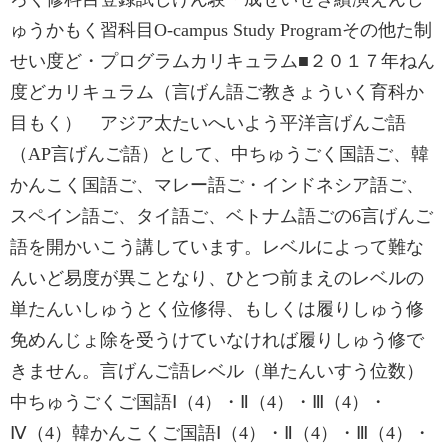
ゅうかもく習科目O-campus Study Programその他た制
せい度ど・プログラムカリキュラム■‌２０１７年ねん
度どカリキュラム（言げん語ご教きょういく育科か
目もく） アジア太たいへいよう平洋言げんご語
（AP言げんご語）として、中ちゅうごく国語ご、韓
かんこく国語ご、マレー語ご・インドネシア語ご、
スペイン語ご、タイ語ご、ベトナム語ごの6言げんご
語を開かいこう講しています。レベルによって難な
んいど易度が異ことなり、ひとつ前まえのレベルの
単たんいしゅうとく位修得、もしくは履りしゅう修
免めんじょ除を受うけていなければ履りしゅう修で
きません。言げんご語レベル（単たんいすう位数）
中ちゅうごくご国語Ⅰ（4）・Ⅱ（4）・Ⅲ（4）・
Ⅳ（4）韓かんこくご国語Ⅰ（4）・Ⅱ（4）・Ⅲ（4）・