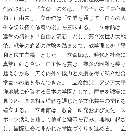
創設された。「立命」の名は、『孟子』の「尽心章
句」に由来し、立命館は「学問を通じて、自らの人
生を切り拓く修養の場」を意味する。 立命館は、
建学の精神を「自由と清新」とし、第２次世界大戦
後、戦争の痛苦の体験を踏まえて、教学理念を「平
和と民主主義」とした。 立命館は、時代と社会に
真摯に向き合い、自主性を貫き、幾多の困難を乗り
越えながら、広く内外の協力と支援を得て私立総合
学園への道を歩んできた。 立命館は、アジア太平
洋地域に位置する日本の学園として、歴史を誠実に
見つめ、国際相互理解を通じた多文化共生の学園を
確立する。 立命館は、教育・研究および文化・ス
ポーツ活動を通じて信頼と連帯を育み、地域に根ざ
し、国際社会に開かれた学園づくりを進める。 立