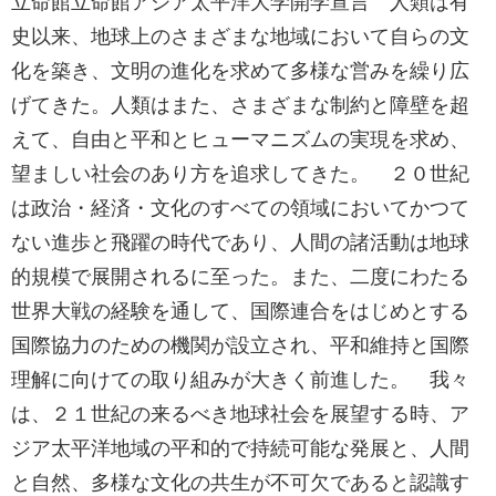
立命館立命館アジア太平洋大学開学宣言 人類は有
史以来、地球上のさまざまな地域において自らの文
化を築き、文明の進化を求めて多様な営みを繰り広
げてきた。人類はまた、さまざまな制約と障壁を超
えて、自由と平和とヒューマニズムの実現を求め、
望ましい社会のあり方を追求してきた。 ２０世紀
は政治・経済・文化のすべての領域においてかつて
ない進歩と飛躍の時代であり、人間の諸活動は地球
的規模で展開されるに至った。また、二度にわたる
世界大戦の経験を通して、国際連合をはじめとする
国際協力のための機関が設立され、平和維持と国際
理解に向けての取り組みが大きく前進した。 我々
は、２１世紀の来るべき地球社会を展望する時、ア
ジア太平洋地域の平和的で持続可能な発展と、人間
と自然、多様な文化の共生が不可欠であると認識す