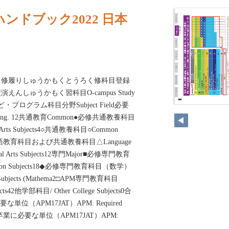
ンドブック2022 日本
う修履りしゅうかもくとうろく修科目登録
んしゅうかもく習科目O-campus Study
・プログラム科目分野Subject Field必要
言語Lang. 12共通教育Common●必修共通教養科目
al Arts Subjects4○共通教養科目○Common
cts12△言語教育科目および共通教養科目△Language
eral Arts Subjects12専門Major■必修専門教育
ducaon Subjects18◆必修専門教育科目（数学）
on Subjects (Mathema2□APM専門教育科目
ects42他学部科目/ Other College Subjects0合
必要な単位（APM17JAT）APM: Required
APM: 卒業に必要な単位（APM17JAT）APM: