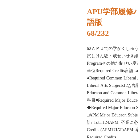
APU学部履修ハ
語版
68/232
62ＡＰＵでの学がくしゅ
試しけん験・成せいせき績演え
Programその他た制せい度ど
単位Required Credits
●Required Common Liber
Liberal Arts Subje
Educaon and Common Lib
科目■Required Major E
◆Required Major Educa
□APM Major Educaon Subj
計/ Total124APM: 卒業に
Credits (APM17JAT)
Required Credits