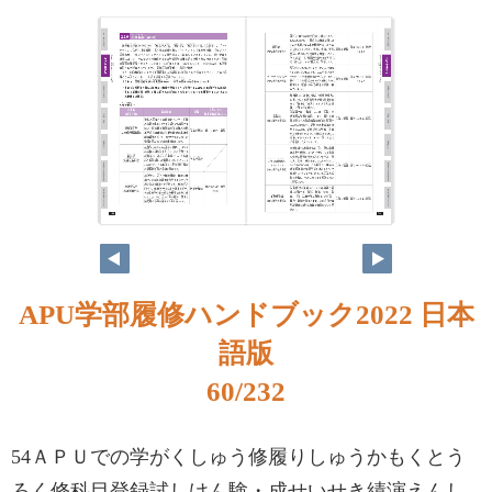
APU学部履修ハンドブック2022 日本
語版
60/232
54ＡＰＵでの学がくしゅう修履りしゅうかもくとう
ろく修科目登録試しけん験・成せいせき績演えんし