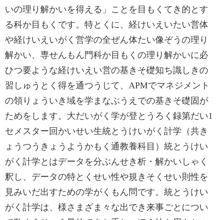
いの理り解かいを得える」ことを目もくてき的とす
る科か目もくです。特とくに、経けいえいたい営体
や経けいえいがく営学の全ぜん体たい像ぞうの理り
解かい、専せんもん門科か目もくの理り解かいに必
ひつ要ような経けいえい営の基きそ礎知ち識しきの
習しゅうとく得を通つうじて、APMでマネジメント
の領りょういき域を学まなぶうえでの基きそ礎固が
ためをします。大だいがく学が登とうろく録第だい1
セメスター回かいせい生統とうけいがく計学（共き
ょうつうきょうようかもく通教養科目）統とうけい
がく計学とはデータを分ぶんせき析・解かいしゃく
釈し、データの特とくせい性や規きそくせい則性を
見みいだ出すための学がくもん問です。統とうけい
がく計学は、様さまざま々な出でき来事ごとについ