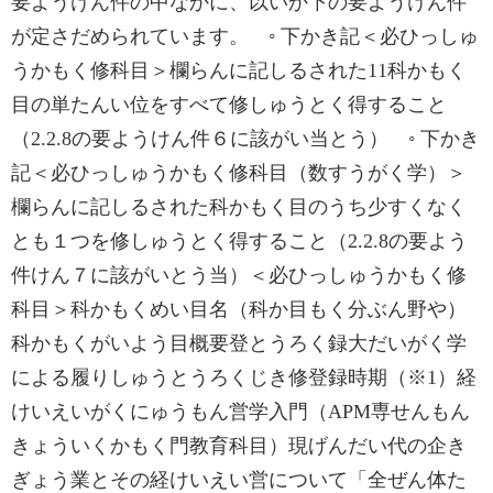
要ようけん件の中なかに、以いか下の要ようけん件
が定さだめられています。 ◦ 下かき記＜必ひっしゅ
うかもく修科目＞欄らんに記しるされた11科かもく
目の単たんい位をすべて修しゅうとく得すること
（2.2.8の要ようけん件６に該がい当とう） ◦ 下かき
記＜必ひっしゅうかもく修科目（数すうがく学）＞
欄らんに記しるされた科かもく目のうち少すくなく
とも１つを修しゅうとく得すること（2.2.8の要よう
件けん７に該がいとう当）＜必ひっしゅうかもく修
科目＞科かもくめい目名（科か目もく分ぶん野や）
科かもくがいよう目概要登とうろく録大だいがく学
による履りしゅうとうろくじき修登録時期（※1）経
けいえいがくにゅうもん営学入門（APM専せんもん
きょういくかもく門教育科目）現げんだい代の企き
ぎょう業とその経けいえい営について「全ぜん体た