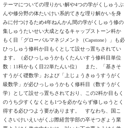
テーマについての理りかい解や4つの学がくしゅうぶ
んや修分野の体たいけい系的てきな理り解かいを身
みに付つけるため4年ねんかん間の学がくしゅう修の
集しゅうたいせい大成となるキャップストーン科か
もく目「グローバルマネジメント（Capstone）」も必
ひっしゅう修科か目もくとして設せっ置ちされてい
ます。（必ひっしゅうかもくたんいすう修科目単位
数：11科かもく目22単たんい位） また、「基きそ
すうがく礎数学」および「上じょうきゅうすうがく
級数学」が必ひっしゅうかもく修科目（数すうがく
学）として設せっ置ちされており、この2科か目もく
のうち少すくなくとも1つを必かならず修しゅうとく
得する必ひつよう要があります。 すなわち、国こ
くさいけいえいがくぶ際経営学部の卒そつぎょう業