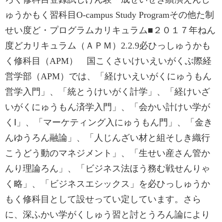
ゅうかもく習科目O-campus Study Programその他た制
せい度ど・プログラムカリキュラム■‌２０１７年ねん
度どカリキュラム（ＡＰＭ）2.2.9必ひっしゅうかも
く修科目（APM） 国こくさいけいえいがくぶ際経
営学部（APM）では、「経けいえいがくにゅうもん
営学入門」、「統とうけいがく計学」、「経けいざ
いがくにゅうもん済学入門」、「会かい計けい学が
くⅠ」、「マーケティング入にゅうもん門」、「金き
んゆうろん融論」、「人じんざい材と組そしき織行
こうどう動のマネジメント」、「生せい産さん管か
んり理論ろん」、「ビジネス法ほう務む戦せんりゃ
く略」、「ビジネスエシックス」を必ひっしゅうか
もく修科目として設せってい定しています。さら
に、深ふかい学がくしゅう習と討とうろん論により