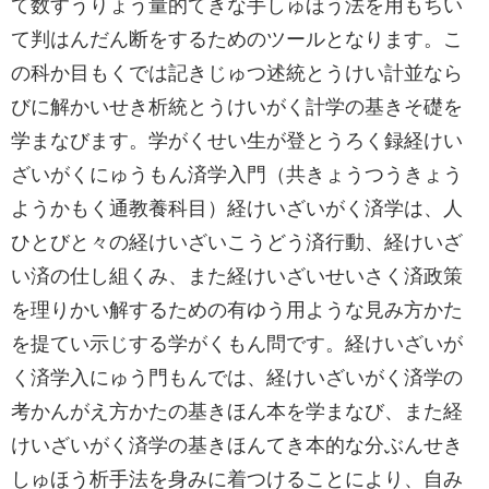
て数すうりょう量的てきな手しゅほう法を用もちい
て判はんだん断をするためのツールとなります。こ
の科か目もくでは記きじゅつ述統とうけい計並なら
びに解かいせき析統とうけいがく計学の基きそ礎を
学まなびます。学がくせい生が登とうろく録経けい
ざいがくにゅうもん済学入門（共きょうつうきょう
ようかもく通教養科目）経けいざいがく済学は、人
ひとびと々の経けいざいこうどう済行動、経けいざ
い済の仕し組くみ、また経けいざいせいさく済政策
を理りかい解するための有ゆう用ような見み方かた
を提てい示じする学がくもん問です。経けいざいが
く済学入にゅう門もんでは、経けいざいがく済学の
考かんがえ方かたの基きほん本を学まなび、また経
けいざいがく済学の基きほんてき本的な分ぶんせき
しゅほう析手法を身みに着つけることにより、自み