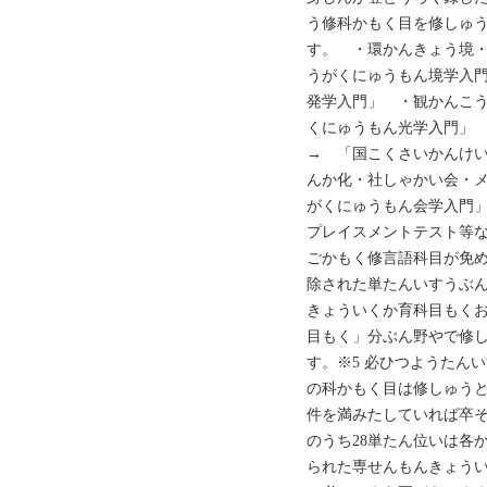
う修科かもく目を修しゅ
す。 ・環かんきょう
うがくにゅうもん境学入
発学入門」 ・観かん
くにゅうもん光学入門
→ 「国こくさいかんけ
んか化・社しゃかい会・
がくにゅうもん会学入門」
プレイスメントテスト等
ごかもく修言語科目が免
除された単たんいすうぶ
きょういくか育科目もく
目もく」分ぶん野やで修
す。※5 必ひつようたん
の科かもく目は修しゅう
件を満みたしていれば卒そ
のうち28単たん位いは各
られた専せんもんきょう