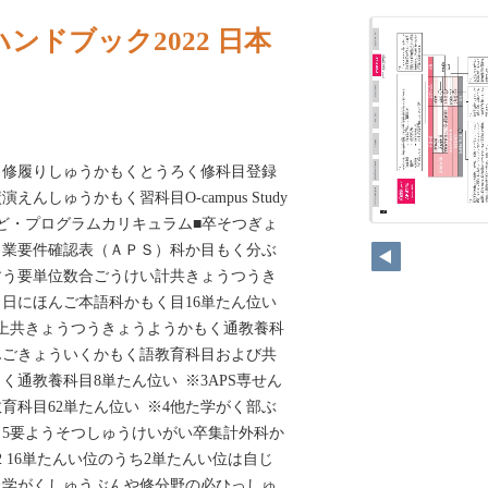
ンドブック2022 日本
う修履りしゅうかもくとうろく修科目登録
んしゅうかもく習科目O-campus Study
い度ど・プログラムカリキュラム■‌卒そつぎょ
う業要件確認表（ＡＰＳ）科か目もく分ぶ
すう要単位数合ごうけい計共きょうつうき
日にほんご本語科かもく目16単たん位い
う上共きょうつうきょうようかもく通教養科
げんごきょういくかもく語教育科目および共
く通教養科目8単たん位い ※3APS専せん
育科目62単たん位い ※4他た学がく部ぶ
※5要ようそつしゅうけいがい卒集計外科か
2 16単たんい位のうち2単たんい位は自じ
た学がくしゅうぶんや修分野の必ひっしゅ