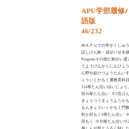
APU学部履修ハ
語版
46/232
40ＡＰＵでの学がくしゅ
試しけん験・成せいせき績演え
Programその他た制せ
うようけんかくにんひょ
ん野や必ひつようたんい
ょういくかもく通教育科目
124単たん位い以いじょ
目16単たん位い ※2言
きょうつうきょうようかも
もんきょういくかもく門教
科か目もく0単たん位い 
目もく ※10単たん位い※
身しんが登とうろく録し