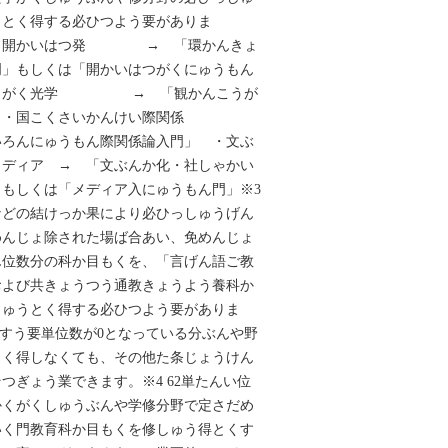
うとく得する必ひつよう要がありま
境・開かいはつ発 → 「環かんきょ
門」もしくは「開かいはつがくにゅうもん
こうがく光学 → 「観かんこうが
」 ・国こくさいかんけい際関係
いろんにゅうもん際関係論入門」 ・文ぶ
メディア → 「文ぶんか化・社しゃかい
もしくは「メディア入にゅうもん門」※3
などの結けっか果により必ひっしゅうげん
めんじょ除された場ば合あい、免めんじょ
ん位数分の科か目もくを、「言げん語ご教
および共きょうつう通教きょうよう養科か
しゅうとく得する必ひつよう要がありま
いすう要単位数が0となっている分ぶんや野
とく得しなくても、その他た条じょうけん
つぎょう業できます。※4 62単たんい位
かくがくしゅうぶんや学修分野で定さだめ
いく門教育科か目もくを修しゅう得とくす