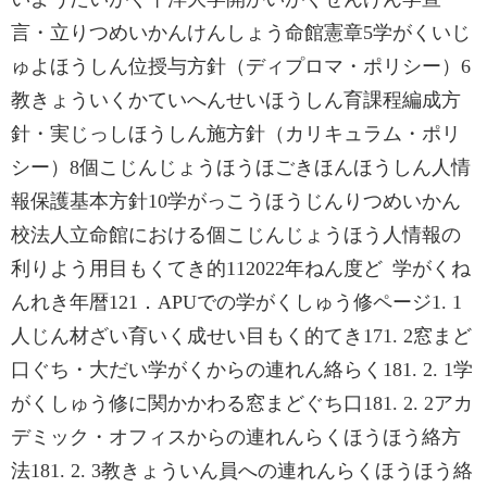
言・立りつめいかんけんしょう命館憲章5学がくいじ
ゅよほうしん位授与方針（ディプロマ・ポリシー）6
教きょういくかていへんせいほうしん育課程編成方
針・実じっしほうしん施方針（カリキュラム・ポリ
シー）8個こじんじょうほうほごきほんほうしん人情
報保護基本方針10学がっこうほうじんりつめいかん
校法人立命館における個こじんじょうほう人情報の
利りよう用目もくてき的112022年ねん度ど 学がくね
んれき年暦121．APUでの学がくしゅう修ページ1. 1
人じん材ざい育いく成せい目もく的てき171. 2窓まど
口ぐち・大だい学がくからの連れん絡らく181. 2. 1学
がくしゅう修に関かかわる窓まどぐち口181. 2. 2アカ
デミック・オフィスからの連れんらくほうほう絡方
法181. 2. 3教きょういん員への連れんらくほうほう絡