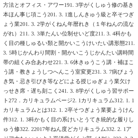
方法とオフィス・アワー191. 3学がくしゅう修の基き
本ほん事じ項こう201. 3. 1進しんきゅう級と卒そつぎ
ょう業201. 3. 2学がくねん年暦れき（１年ねんの流な
がれ）211. 3. 3単たんい位制せいど度211. 3. 4科かも
く目の種しゅるい類と開かいこうけいたい講形態211.
3. 5時じかんわり間割・開かいこうじかんたい講時間
帯の組くみ合あわせ221. 3. 6休きゅうこう講・補ほこ
う講・教きょうしつへんこう室変更231. 3. 7病びょう
き気・忌き引びき等などによる授じゅぎょう業欠け
っせき席・遅ち刻こく241. 3. 8学がくしゅう習サポー
ト272．カリキュラムページ2. 1カリキュラム312. 1. 1
カリキュラムとは312. 1. 2卒そつぎょう業要ようけん
件312. 1. 3科かもく目の系けいとうてき統的な履りし
ゅう修322. 22017年ねん度どカリキュラム332. 2. 1ア