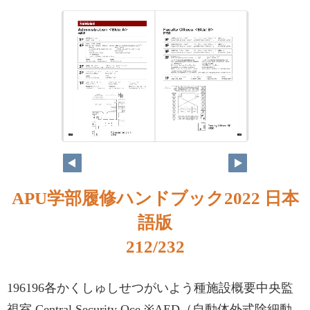
APU学部履修ハンドブック2022 日本
語版
212/232
196196各かくしゅしせつがいよう種施設概要中央監
視室 Central Security Oce ※AED（自動体外式除細動