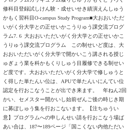
修科目登録試しけん験・成せいせき績演えんしゅう
かもく習科目O-campus Study Program■‌大おおいただ
いがく分大学との正せいかこうりゅう課交流プログ
ラム7. 6 大おおいただいがく分大学との正せいかこ
うりゅう課交流プログラム この制せいど度は、大
おおいただいがく分大学で開かいこう講される授じ
ゅぎょう業を科かもくりしゅう目履修できる制せい
ど度です。大おおいただいがく分大学で修しゅうと
く得した単たんい位は、APUで単たんいにんてい位
認定を行おこなうことが出でき来ます。 年ねん2回
かい、セメスター開かいし始前ぜんご後の時じき期
に募ぼしゅう集を行おこないます。【注ちゅうい
意】プログラムへの申しんせい請を行おこなう場ば
あい合は、187〜189ページ「国こくない内他ただい