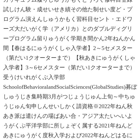
試しけん験・成せいせき績その他た制せい度ど・プ
ログラム演えんしゅうかもく習科目セント・エドワ
ーズ大だいがく学（アメリカ）とのダブルディグリ
ープログラム留りゅうがく学期き間かん2年ねんかん
間【春はるにゅうがくしゃ入学者】2‌～‌5セメスター
（第だい1クオーターまで）【秋あきにゅうがくしゃ
入学者】3‌～‌6セメスター（第だい1クオーターまで）
受うけいれがくぶ入学部
School‌of‌Behavioral‌and‌Social‌Sciences‌(Global‌Studies)募ぼ
しゅうじき集時期3月がつじょうじゅん上旬～中ちゅ
うじゅん旬申しんせいしかく請資格※2022年ねん秋
あき派は遣けんの場ばあい合・‌アジア太たいへいよ
うがくぶ平洋学部に所しょぞく属する2021年ねんど
あきにゅうがく度秋入学および2022年ねんどはるに