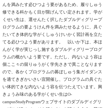
んを満みたす必ひつよう要があるため、履りしゅう
修できる科かもく目が限げんてい定されます。学が
くせい生は、選せんたく択したダブルディグリープ
ログラムの要ようけん件を満みたせるように、具ぐ
たいてき体的な学がくしゅうけいかく習計画を立た
てる必ひつよう要があります。 以いか下は、本ほ
んがく学が実じっし施するダブルディグリープログ
ラムの概がいよう要です。ただし、内ないよう容は
個ここ々の留りゅうがく学先さきで異ことなります
ので、各かくプログラムの募ぼしゅう集ガイダンス
を適てきぎかいさい宜開催し、プログラムの具ぐた
い体的てきな内ないよう容を伝つたえています。興
きょうみ味のある学がくせい生はO-
campus‌Study‌Programウェブサイトのダブルディグリ