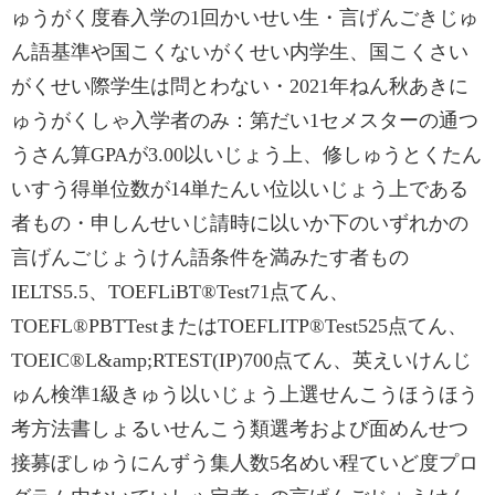
ゅうがく度春入学の1回かいせい生・言げんごきじゅ
ん語基準や国こくないがくせい内学生、国こくさい
がくせい際学生は問とわない・‌‌2021年ねん秋あきに
ゅうがくしゃ入学者のみ：第だい1セメスターの通つ
うさん算GPAが3.00以いじょう上、修しゅうとくたん
いすう得単位数が14単たんい位以いじょう上である
者もの・申しんせいじ請時に以いか下のいずれかの
言げんごじょうけん語条件を満みたす者もの
IELTS‌5.5、TOEFL‌iBT®‌Test‌71点てん、
TOEFL®‌PBT‌Test‌または‌TOEFL‌ITP®‌Test‌525点てん、
TOEIC®‌L&amp;R‌TEST(IP)‌700点てん、英えいけんじ
ゅん検準1級きゅう‌以いじょう上選せんこうほうほう
考方法書しょるいせんこう類選考および面めんせつ
接募ぼしゅうにんずう集人数5名めい程ていど度プロ