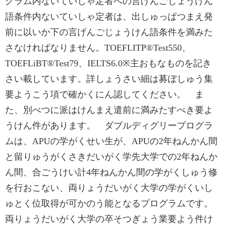
グラム内ないていしゃ定者への言げんごじょうけん
語条件内ないていしゃ定者は、出しゅっぱつまえ発
前に以いか下の言げんごじょうけん語条件を満みた
さなければなりません。TOEFL‌ITP®‌Test‌550、‌
TOEFL‌iBT®‌Test‌79、‌IELTS‌6.0※主おもなものを記き
さい載しています。詳しょうさい細は募ぼしゅう集
要ようこう項で確かくにん認してください。 ま
た、別べつに派はけんまえ遣前に満みたすべき要よ
うけん件があります。 ダブルディグリープログラ
ムは、APUの学がくせい生が、APUの2年ねんかん間
と留りゅうがくさきだいがく学先大学での2年ねんか
ん間、合ごうけい計4年ねんかん間の学がくしゅう修
を行おこない、両りょうだいがく大学の学がくいし
ゅとく位取得が可かのう能となるプログラムです。
両りょうだいがく大学の卒そつぎょう業要よう件け