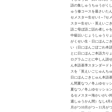
語の集しゅうちゅうがく
ゅう修コースを最さいたん
セメスター生せい1～7セ
スター生せい・‌‌‌英えい
語ご母ぼ語ご話わ者しゃを
中級以いじょうしゅうり
がくせい生・‌‌日にほん
い（日にほんごぼごわ本語
とに日にほんご本語力りょ
ログラムごとに申しん請
ん本語基準スタンダードト
スを「英えいごじゅんち
日にほんごきじゅん本語
ん間夏なつ／冬ふゆセッシ
夏なつ／冬ふゆセッション
るセメスター海かいがい外
週しゅうかん間）なし4月が
月がつ10月がつ～11月が