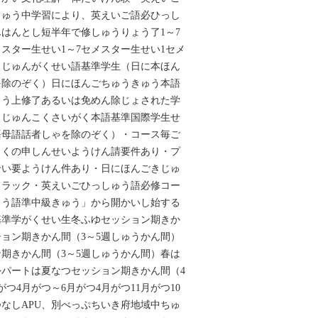
しゅう中学習により、英えいご語必ひっし
はんとし短半年で修しゅうりょう了1～7
メスター生せい1～7セメスター生せい1セメ
ごきじゅんがくせい語基準学生（日に本ほん‌
除のぞく）‌日にほんごちゅうきゅう本語
ょう上修了あるいは免めん除じょされた学
ごきじゅんこくさいがく本語基準国際学生せ
母語話者しゃを除のぞく）・‌‌コース毎ご
くの申しんせいようけん請要件あり・‌‌プ
せい要ようけん件あり・日にほんごきじゅ
ラック・‌‌英えいごひっしゅう語必修コー
ゅう語準中級きゅう」から開かいし始する
基準学がくせい生冬ふゆセッション期きか
ョン期きかん間（3～5週しゅうかん間）
期きかん間（3～5週しゅうかん間）春は
パートは夏なつセッション期きかん間（4
つ4月がつ～6月がつ4月がつ11月がつ10
つなしAPU、別べっぷちいき府地域中ちゅ