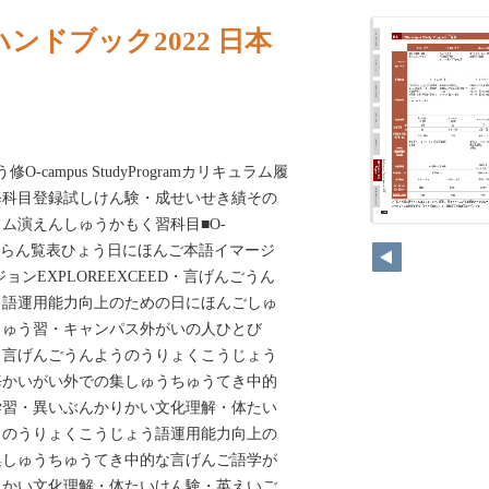
ンドブック2022 日本
-campus StudyProgramカリキュラム履
修科目登録試しけん験・成せいせき績その
ム演えんしゅうかもく習科目■‌O-
gram一いちらん覧表ひょう日にほんご本語イマージ
ンEXPLOREEXCEED・‌‌言げんごうん
語運用能力向上のための‌‌日にほんごしゅ
ゅう習・‌‌キャンパス外がいの人ひとび
‌‌言げんごうんようのうりょくこうじょう
海かいがい外での集しゅうちゅうてき中的
学習・異いぶんかりかい文化理解・体たい
うのうりょくこうじょう語運用能力向上の
集しゅうちゅうてき中的な言げんご語学が
かい文化理解・体たいけん験・‌‌英えいご