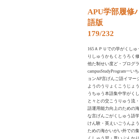
APU学部履修ハ
語版
179/232
165ＡＰＵでの学がくしゅう修O
りしゅうかもくとうろく
他た制せい度ど・プログラ
campus‌Study‌Pro
ョンAP言げんご語イマージョ
ようのうりょくこうじょう
うちゅう本語集中学がくし
と々との交こうりゅう流・
語運用能力向上のための
な言げんごがくしゅう語
けん験・‌英えいごうんよ
ための海かいがい外での
くしゅう習・異いぶんかり