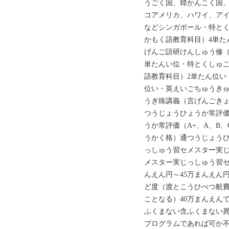
うごく国、韓かんこく国
コアメリカ、ハワイ、ア
などシンガポール・‌‌‌特
かもく語教育科目）‌‌‌4単
げんご語研けんしゅう修（言
単たんい位・‌‌‌特とくし
語教育科目）‌‌‌2単たん位
位い・‌‌‌英えいごちゅうき
うぎ殊講義（言げんごきょ
つうじょうひょうか常評価
うか常評価（A+、A、B、
うかく格）通つうじょうひ
っしゅう習セメスター実
メスター実じっしゅう習セ
んえん円～45万まんえん円
ど度（渡とこうひべつ航
ことなる）40万まんえん
ふくまない含ふくまない
プログラムであれば可か不