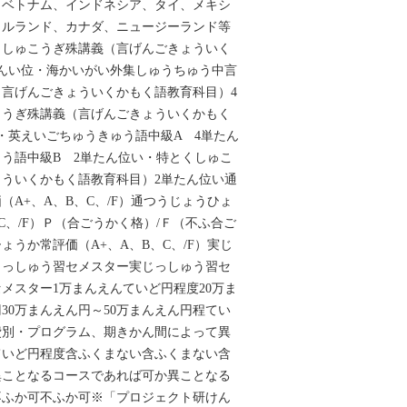
、ベトナム、インドネシア、タイ、メキシ
イルランド、カナダ、ニュージーランド等
とくしゅこうぎ殊講義‌‌（言げんごきょういく
たんい位・‌‌‌海かいがい外集しゅうちゅう中言
げんごきょういくかもく語教育科目）‌‌‌4
ゅこうぎ殊講義‌‌（言げんごきょういくかもく
い・‌‌‌英えいごちゅうきゅう語中級A 4単たん
ゅう語中級B 2単たん位い・‌‌‌特とくしゅこ
ういくかもく語教育科目）‌2単たん位い通
（A+、A、B、C、/F）通つうじょうひょ
C、/F）Ｐ（合ごうかく格）/Ｆ（不ふ合ご
ょうか常評価（A+、A、B、C、/F）実じ
じっしゅう習セメスター実じっしゅう習セ
メスター1万まんえんていど円程度20万ま
30万まんえん円～50万まんえん円程てい
費別・プログラム、期きかん間によって異
ていど円程度含ふくまない含ふくまない含
異ことなるコースであれば可か異ことなる
ふか可不ふか可※‌「プロジェクト研けん