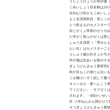
うじょうひょうか常評価（A+
くめいしょう目名称は201
生向むけ科かもくめいしょう
もく生演習科目・‌実じっ
とつ前まえのセメスターで
自じがくぶ学部のゼミの
た学がく部ぶのゼミは受じ
しゅう生演習（「専せんも
んい位）はセメスターご
りしゅう修が許きょか可
学の場ば合あいを除のぞ
ぎょうけんきゅう業研究Ⅱ
科か目もくの単たん位い
ミが継けいぞく続して履
キャンセル・変へんこう更
てください。・‌サブゼミ
されます。・‌4回かいせ
目（1年ねんかん間かけて
そつぎょうけんきゅう業研