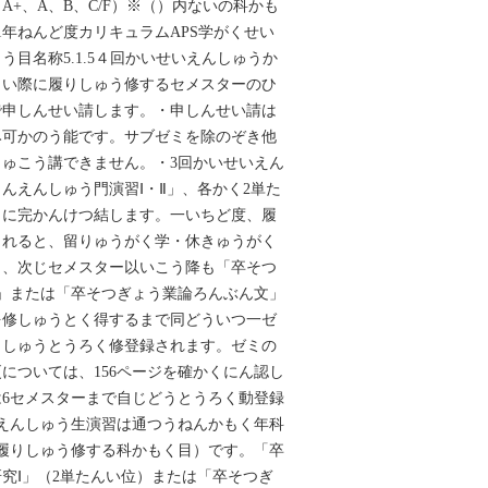
、A、B、C‌/‌F）※（‌‌）内ないの科かも
1年ねんど度カリキュラムAPS学がくせい
目名称5.1.5４回かいせいえんしゅうか
さい際に履りしゅう修するセメスターのひ
申しんせい請します。・‌申しんせい請は
み可かのう能です。サブゼミを除のぞき他
ゅこう講できません。・‌3回かいせいえん
んえんしゅう門演習Ⅰ・Ⅱ」、各かく2単た
とに完かんけつ結します。一いちど度、履
されると、留りゅうがく学・休きゅうがく
き、次じセメスター以いこう降も「卒そつ
」または「卒そつぎょう業論ろんぶん文」
を修しゅうとく得するまで同どういつ一ゼ
りしゅうとうろく修登録されます。ゼミの
については、156ページを確かくにん認し
は6セメスターまで自じどうとうろく動登録
いえんしゅう生演習は通つうねんかもく年科
履りしゅう修する科かもく目）です。「卒
究Ⅰ」（2単たんい位）または「卒そつぎ