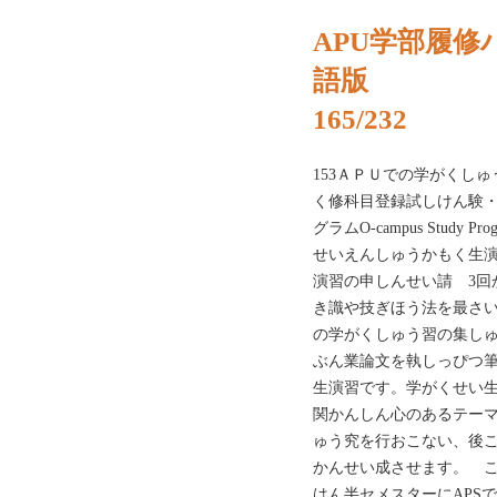
APU学部履修ハ
語版
165/232
153ＡＰＵでの学がくし
く修科目登録試しけん験
グラムO-campus Stud
せいえんしゅうかもく生
演習の申しんせい請 3回
き識や技ぎほう法を最さい
の学がくしゅう習の集し
ぶん業論文を執しっぴつ筆
生演習です。学がくせい
関かんしん心のあるテーマ
ゅう究を行おこない、後
かんせい成させます。 こ
はん半セメスターにAPS