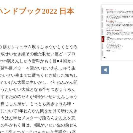
ンドブック2022 日本
ゅう修カリキュラム履りしゅうかもくとうろ
・成せいせき績その他た制せい度ど・プロ
y Program演えんしゅう習科かもく目■‌４回かい
演習科目／３・４回かいせいえんしゅう生
かいせい生までに蓄ちくせき積した知ちし
だいげん大限に生いかし、4年ねんかん間
ゅうたいせい大成となる卒そつぎょうろん
するためのゼミが4回かいせいえんしゅう
生自じしん身が、もっとも興きょうみ味・
について1年ねんかん間をかけて研けんき
こうはん半セメスターで論ろんぶん文を完
の科かもく目は、4回かいせい生の前ぜん
では「卒そつぎょうけんきゅう業研究Ⅰ（卒