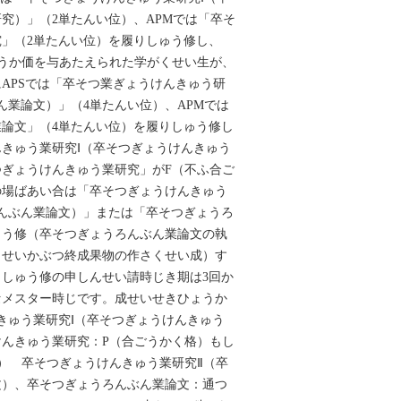
究）」（2単たんい位）、APMでは「卒そ
」（2単たんい位）を履りしゅう修し、
うか価を与あたえられた学がくせい生が、
APSでは「卒そつ業ぎょうけんきゅう研
ん業論文）」（4単たんい位）、APMでは
論文」（4単たんい位）を履りしゅう修し
きゅう業研究Ⅰ（卒そつぎょうけんきゅう
ぎょうけんきゅう業研究」がF（不ふ合ご
の場ばあい合は「卒そつぎょうけんきゅう
んぶん業論文）」または「卒そつぎょうろ
ゅう修（卒そつぎょうろんぶん業論文の執
うせいかぶつ終成果物の作さくせい成）す
しゅう修の申しんせい請時じき期は3回か
セメスター時じです。成せいせきひょうか
きゅう業研究Ⅰ（卒そつぎょうけんきゅう
んきゅう業研究：P（合ごうかく格）もし
） 卒そつぎょうけんきゅう業研究Ⅱ（卒
文）、卒そつぎょうろんぶん業論文：通つ