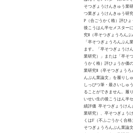
そつぎょうけんきゅう業研
つ業ぎょうけんきゅう研究
P（合ごうかく格）評ひょ
後こうはん半セメスターに
究Ⅱ（卒そつぎょうろんぶ
「卒そつぎょうろんぶん業
ます。「卒そつぎょうけん
業研究）」または「卒そつ
うかく格）評ひょうか価
業研究Ⅱ（卒そつぎょうろ
んぶん業論文」を履りし
しっぴつ筆・最さいしゅ
ることができません。履り
いせい生の後こうはん半
績評価 卒そつぎょうけん
業研究）、卒そつぎょうけ
くはF（不ふごうかく合格
そつぎょうろんぶん業論